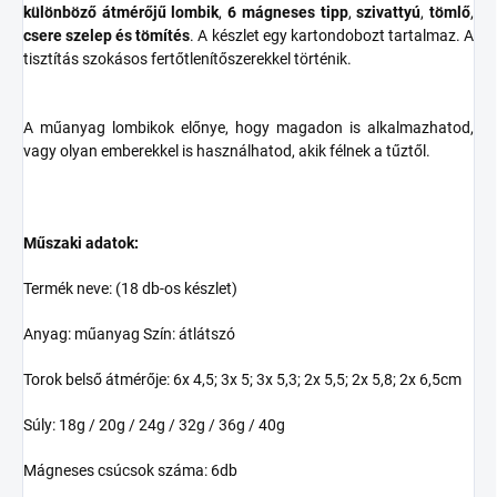
különböző átmérőjű lombik
,
6 mágneses tipp
,
szivattyú
,
tömlő
,
csere szelep és tömítés
. A készlet egy kartondobozt tartalmaz. A
tisztítás szokásos fertőtlenítőszerekkel történik.
A műanyag lombikok előnye, hogy magadon is alkalmazhatod,
vagy olyan emberekkel is használhatod, akik félnek a tűztől.
Műszaki adatok:
Termék neve: (18 db-os készlet)
Anyag: műanyag Szín: átlátszó
Torok belső átmérője: 6x 4,5; 3x 5; 3x 5,3; 2x 5,5; 2x 5,8; 2x 6,5cm
Súly: 18g / 20g / 24g / 32g / 36g / 40g
Mágneses csúcsok száma: 6db