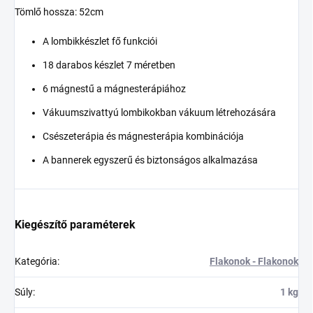
Tömlő hossza: 52cm
A lombikkészlet fő funkciói
18 darabos készlet 7 méretben
6 mágnestű a mágnesterápiához
Vákuumszivattyú lombikokban vákuum létrehozására
Csészeterápia és mágnesterápia kombinációja
A bannerek egyszerű és biztonságos alkalmazása
Kiegészítő paraméterek
Kategória
:
Flakonok - Flakonok
Súly
:
1 kg