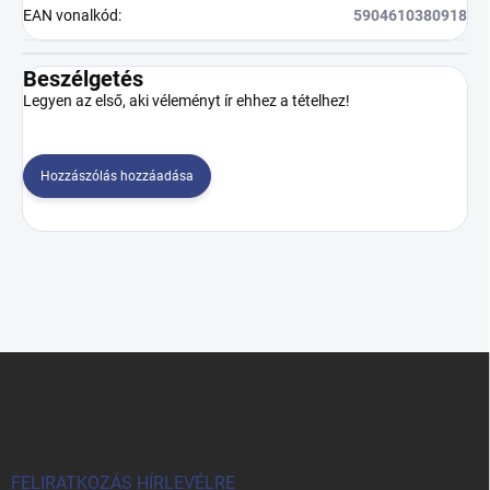
EAN vonalkód
:
5904610380918
Beszélgetés
Legyen az első, aki véleményt ír ehhez a tételhez!
Hozzászólás hozzáadása
L
á
b
l
é
c
FELIRATKOZÁS HÍRLEVÉLRE