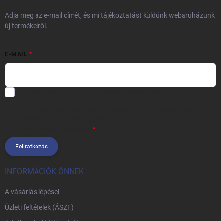
Adja meg az e-mail címét, és mi tájékoztatást küldünk webáruházunk
új termékeiről.
E-MAIL
Hozzájárulok, hogy az általam önként megadott nevem és e-mail
címem felhasználásával a(z)
*cég neve
részemre e-mail útján
hírleveleket, ajánlatokat küldjön. Kijelentem, hogy az
adatkezelési
tájékoztatót
elolvastam. Megértettem, hogy a hozzájárulásom
bármikor visszavonhatom.
Feliratkozás
INFORMÁCIÓK ÖNNEK
A vásárlás lépései
Üzleti feltételek (ÁSZF)