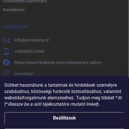
Adatkezelési tájékoztató
Rendelésem
KAPCSOLAT
info
@
pro-salony.cz
+420608123444
https://www.facebook.com/vybaveni.pro.salony
prosalony1
Sütiket használunk a tartalmak és hirdetések személyre
szabásához, közösségi funkciók biztosításához, valamint
weboldalforgalmunk elemzéséhez. Tudjon meg többet *
itt
(*
illessze be a süti tájékoztatóra mutató linket
).
Beállítások