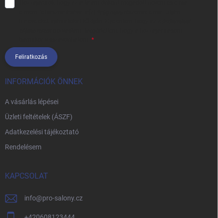
Hozzájárulok, hogy az általam önként megadott nevem és e-mail
címem felhasználásával a(z)
*cég neve
részemre e-mail útján
hírleveleket, ajánlatokat küldjön. Kijelentem, hogy az
adatkezelési
tájékoztatót
elolvastam. Megértettem, hogy a hozzájárulásom
bármikor visszavonhatom.
Feliratkozás
INFORMÁCIÓK ÖNNEK
A vásárlás lépései
Üzleti feltételek (ÁSZF)
Adatkezelési tájékoztató
Rendelésem
KAPCSOLAT
info
@
pro-salony.cz
+420608123444