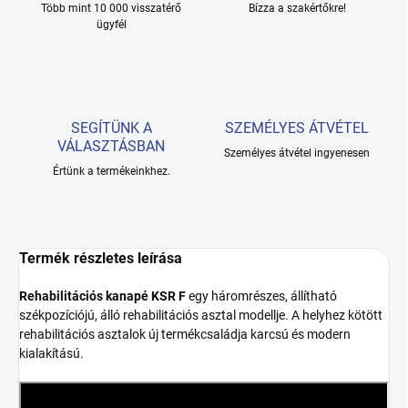
Több mint 10 000 visszatérő
Bízza a szakértőkre!
ügyfél
SEGÍTÜNK A
SZEMÉLYES ÁTVÉTEL
VÁLASZTÁSBAN
Személyes átvétel ingyenesen
Értünk a termékeinkhez.
Termék részletes leírása
Rehabilitációs kanapé KSR F
egy háromrészes, állítható
székpozíciójú, álló rehabilitációs asztal modellje. A helyhez kötött
rehabilitációs asztalok új termékcsaládja karcsú és modern
kialakítású.