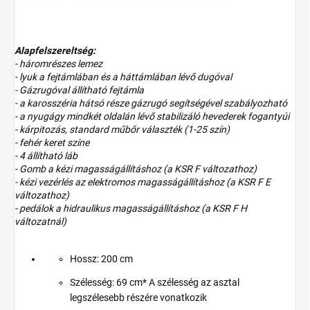
Alapfelszereltség:
- háromrészes lemez
- lyuk a fejtámlában és a háttámlában lévő dugóval
- Gázrugóval állítható fejtámla
- a karosszéria hátsó része gázrugó segítségével szabályozható
- a nyugágy mindkét oldalán lévő stabilizáló hevederek fogantyúi
- kárpitozás, standard műbőr választék (1-25 szín)
- fehér keret színe
- 4 állítható láb
- Gomb a kézi magasságállításhoz (a KSR F változathoz)
- kézi vezérlés az elektromos magasságállításhoz (a KSR F E
változathoz)
- pedálok a hidraulikus magasságállításhoz (a KSR F H
változatnál)
Hossz: 200 cm
Szélesség: 69 cm* A szélesség az asztal
legszélesebb részére vonatkozik