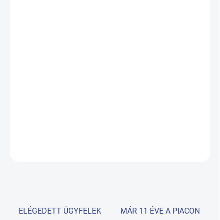
CELLULÓZPAPÍRHOZ
VEZETÉSI
RENDSZER
−
+
Hozzáadás a kosárhoz
Rehabilitációs kanapé KSR F
egy háromrészes, állítható
székpozíciójú, álló rehabilitációs asztal modellje. A helyhez kötött
rehabilitációs asztalok új termékcsaládja karcsú és modern
kialakítású.
RÉSZLETES INFORMÁCIÓ
KÉRDÉS
ELÉGEDETT ÜGYFELEK
MÁR 11 ÉVE A PIACON