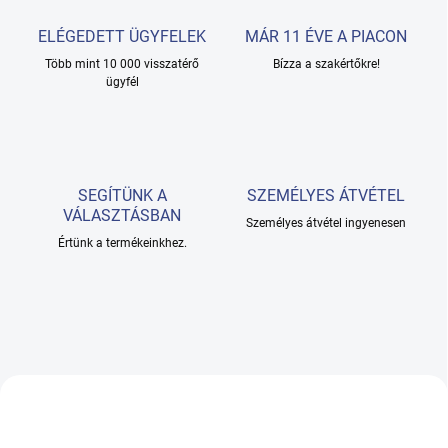
z
a
ELÉGEDETT ÜGYFELEK
MÁR 11 ÉVE A PIACON
l
Több mint 10 000 visszatérő
Bízza a szakértőkre!
ügyfél
o
n
f
e
SEGÍTÜNK A
SZEMÉLYES ÁTVÉTEL
l
VÁLASZTÁSBAN
Személyes átvétel ingyenesen
s
Értünk a termékeinkhez.
z
e
r
e
l
é
s