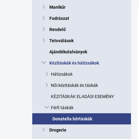
p
Manikűr
a
n
Fodrászat
e
l
Rendelő
Tetoválások
Ajándékutalványok
Kézitáskák és hátizsákok
Hátizsákok
Női kézitáskák és táskák
KÉZITÁSKÁK ELADÁSI ESEMÉNY
Férfi táskák
Donatella bőrtáskák
Drogerie