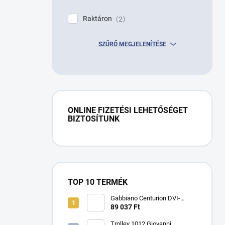
Raktáron
2
SZŰRŐ MEGJELENÍTÉSE
ONLINE FIZETÉSI LEHETŐSÉGET
BIZTOSÍTUNK
TOP 10 TERMÉK
Gabbiano Centurion DVI-
303W háromsebességes
89 037 Ft
ionos hajszárító fekete
színben
Trolley 1012 Giovanni