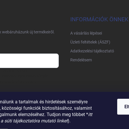
INFORMÁCIÓK ÖNNEK
nk webáruházunk új termékeiről.
A vásárlás lépései
Üzleti feltételek (ÁSZF)
Adatkezelési tájékoztató
Rendelésem
m és e-mail címem
írleveleket, ajánlatokat küldjön.
am. Megértettem, hogy a
nálunk a tartalmak és hirdetések személyre
E
 közösségi funkciók biztosításához, valamint
galmunk elemzéséhez. Tudjon meg többet *
itt
 a süti tájékoztatóra mutató linket
).