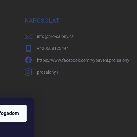
KAPCSOLAT
info
@
pro-salony.cz
+420608123444
https://www.facebook.com/vybaveni.pro.salony
prosalony1
lfogadom