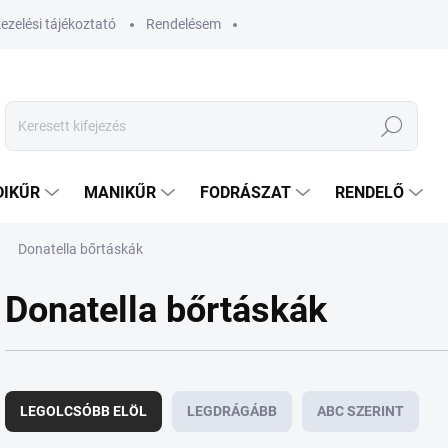
ezelési tájékoztató
Rendelésem
Keresés
DIKŰR
MANIKŰR
FODRÁSZAT
RENDELŐ
Donatella bőrtáskák
Donatella bőrtáskák
T
e
LEGOLCSÓBB ELÖL
LEGDRÁGÁBB
ABC SZERINT
r
m