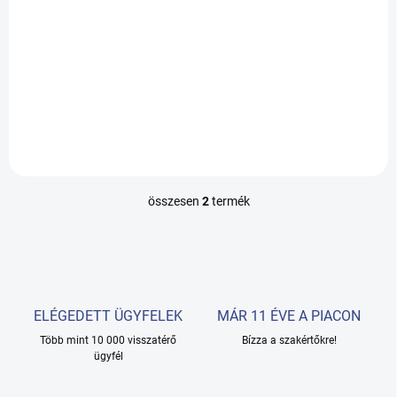
a
Bővebben
Bővebben
DONATELLA 11719, Sportos
DONATELLA 17519 Férfi
bőr crossbody, Méretek
táska
18x21x3cm
összesen
2
termék
L
i
s
t
a
i
r
ELÉGEDETT ÜGYFELEK
MÁR 11 ÉVE A PIACON
á
Több mint 10 000 visszatérő
n
Bízza a szakértőkre!
ügyfél
y
í
t