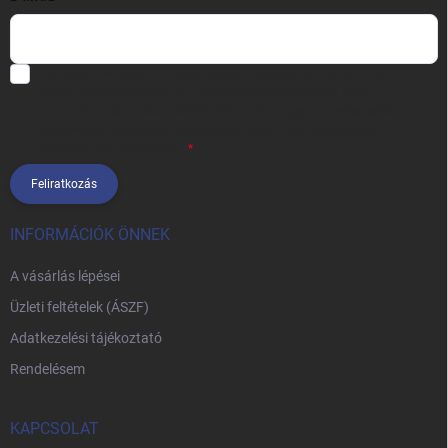
Hozzájárulok, hogy az általam önként megadott nevem és e-mail
címem felhasználásával a(z)
*cég neve
részemre e-mail útján
hírleveleket, ajánlatokat küldjön. Kijelentem, hogy az
adatkezelési
tájékoztatót
elolvastam. Megértettem, hogy a hozzájárulásom
bármikor visszavonhatom.
Feliratkozás
INFORMÁCIÓK ÖNNEK
A vásárlás lépései
Üzleti feltételek (ÁSZF)
Adatkezelési tájékoztató
Rendelésem
KAPCSOLAT