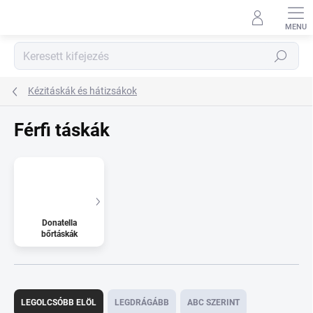
Ugrás
a
fő
tartalomhoz
Keresés
Kézitáskák és hátizsákok
Férfi táskák
Donatella
bőrtáskák
T
e
LEGOLCSÓBB ELÖL
LEGDRÁGÁBB
ABC SZERINT