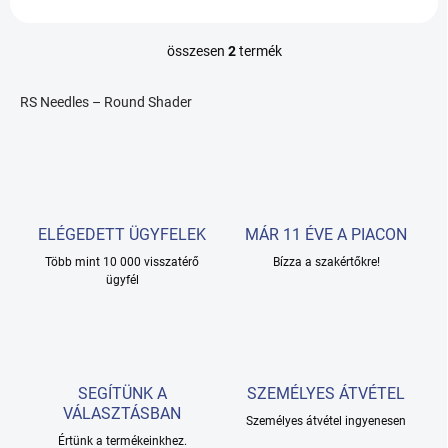
összesen
2
termék
L
i
s
RS Needles – Round Shader
t
a
i
r
á
n
y
ELÉGEDETT ÜGYFELEK
MÁR 11 ÉVE A PIACON
í
Több mint 10 000 visszatérő
Bízza a szakértőkre!
t
ügyfél
á
s
e
l
e
m
SEGÍTÜNK A
SZEMÉLYES ÁTVÉTEL
e
VÁLASZTÁSBAN
i
Személyes átvétel ingyenesen
Értünk a termékeinkhez.