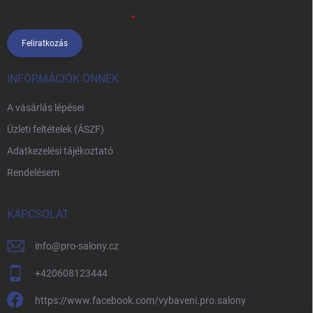
tájékoztatót
elolvastam. Megértettem, hogy a hozzájárulásom
bármikor visszavonhatom.
Feliratkozás
INFORMÁCIÓK ÖNNEK
A vásárlás lépései
Üzleti feltételek (ÁSZF)
Adatkezelési tájékoztató
Rendelésem
KAPCSOLAT
info
@
pro-salony.cz
+420608123444
https://www.facebook.com/vybaveni.pro.salony