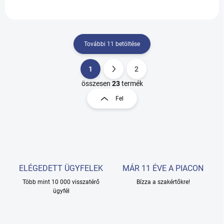
az ülés fel-le...
További 11 betöltése
1
2
L
L
i
a
összesen
23
termék
s
p
Fel
t
o
a
z
i
á
r
s
á
n
y
í
ELÉGEDETT ÜGYFELEK
MÁR 11 ÉVE A PIACON
t
Több mint 10 000 visszatérő
Bízza a szakértőkre!
á
ügyfél
s
e
l