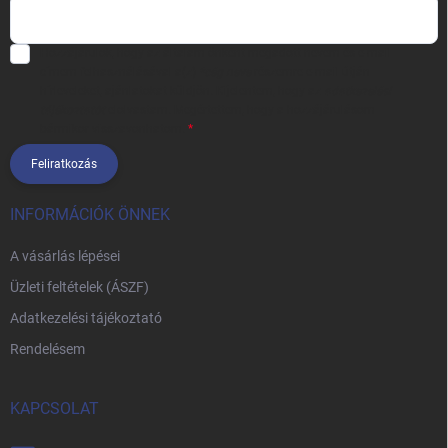
Hozzájárulok, hogy az általam önként megadott nevem és e-mail
címem felhasználásával a(z)
*cég neve
részemre e-mail útján
hírleveleket, ajánlatokat küldjön. Kijelentem, hogy az
adatkezelési
tájékoztatót
elolvastam. Megértettem, hogy a hozzájárulásom
bármikor visszavonhatom.
Feliratkozás
INFORMÁCIÓK ÖNNEK
A vásárlás lépései
Üzleti feltételek (ÁSZF)
Adatkezelési tájékoztató
Rendelésem
KAPCSOLAT