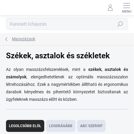
Ugrás
a
fő
tartalomhoz
Keresés
Masszázsok
Székek, asztalok és székletek
Az olyan masszázsfelszerelések, mint a
székek, asztalok és
zsámolyok
, elengedhetetlenek az optimális masszázsszalon
létrehozásához. Ezek a nagymértékben állítható és ergonomikus
darabok kényelmes és pihentető környezetet biztosítanak az
ügyfeleknek masszázs előtt és közben.
T
e
LEGOLCSÓBB ELÖL
LEGDRÁGÁBB
ABC SZERINT
r