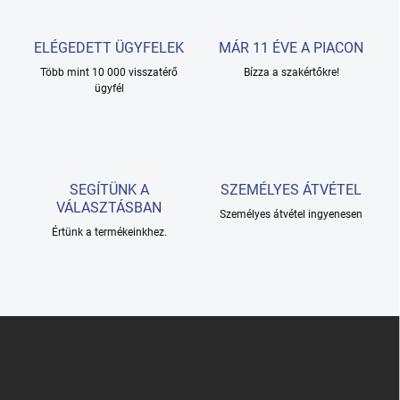
á
n
y
ELÉGEDETT ÜGYFELEK
MÁR 11 ÉVE A PIACON
í
Több mint 10 000 visszatérő
Bízza a szakértőkre!
t
ügyfél
á
s
e
l
e
m
SEGÍTÜNK A
SZEMÉLYES ÁTVÉTEL
e
VÁLASZTÁSBAN
i
Személyes átvétel ingyenesen
Értünk a termékeinkhez.
L
á
b
l