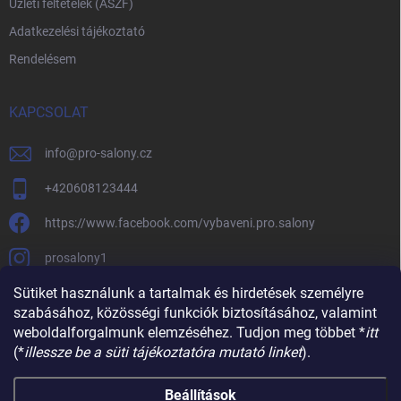
Üzleti feltételek (ÁSZF)
Adatkezelési tájékoztató
Rendelésem
KAPCSOLAT
info
@
pro-salony.cz
+420608123444
https://www.facebook.com/vybaveni.pro.salony
prosalony1
Sütiket használunk a tartalmak és hirdetések személyre
szabásához, közösségi funkciók biztosításához, valamint
weboldalforgalmunk elemzéséhez. Tudjon meg többet *
itt
(*
illessze be a süti tájékoztatóra mutató linket
).
Beállítások