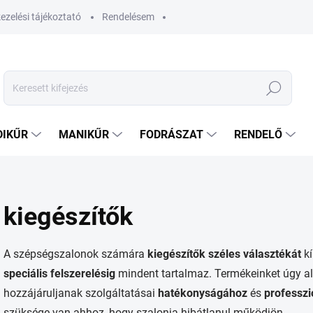
ezelési tájékoztató
Rendelésem
Keresés
DIKŰR
MANIKŰR
FODRÁSZAT
RENDELŐ
kiegészítők
A szépségszalonok számára
kiegészítők széles választékát
kí
speciális
felszerelésig
mindent tartalmaz. Termékeinket úgy ala
hozzájáruljanak szolgáltatásai
hatékonyságához
és
professz
szüksége van ahhoz, hogy szalonja hibátlanul működjön.