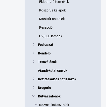
Eldobható termékek
Köszörűs kalapok
Manikűr asztalok
Recepció
UV, LED lámpák
Fodrászat
Rendelő
Tetoválások
Ajándékutalványok
Kézitáskák és hátizsákok
Drogerie
Kutyaszalonok
Kozmetikai asztalok