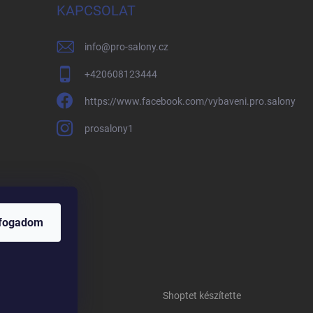
KAPCSOLAT
info
@
pro-salony.cz
+420608123444
https://www.facebook.com/vybaveni.pro.salony
prosalony1
lfogadom
Shoptet készítette