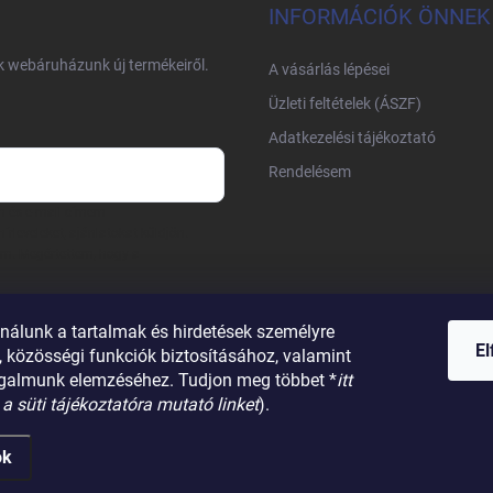
INFORMÁCIÓK ÖNNEK
nk webáruházunk új termékeiről.
A vásárlás lépései
Üzleti feltételek (ÁSZF)
Adatkezelési tájékoztató
Rendelésem
m és e-mail címem
írleveleket, ajánlatokat küldjön.
am. Megértettem, hogy a
nálunk a tartalmak és hirdetések személyre
E
 közösségi funkciók biztosításához, valamint
galmunk elemzéséhez. Tudjon meg többet *
itt
 a süti tájékoztatóra mutató linket
).
ok
enntartva.
Süti beállítások szerkesztése