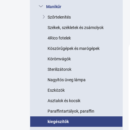
p
Manikűr
a
n
Szőrtelenítés
e
l
Székek, székletek és zsámolyok
4Rico fotelek
Köszörűgépek és marógépek
Körömvágók
Sterilizátorok
Nagyítós üveg lámpa
Eszközök
Asztalok és kocsik
Paraffintartályok, paraffin
kiegészítők