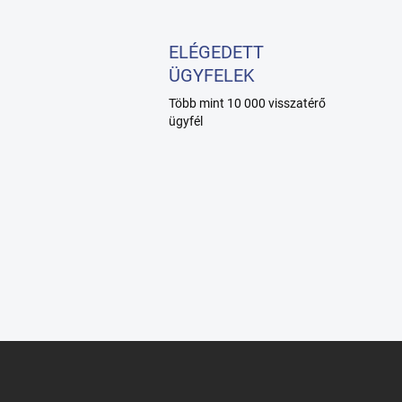
ELÉGEDETT
ÜGYFELEK
Több mint 10 000 visszatérő
ügyfél
L
á
b