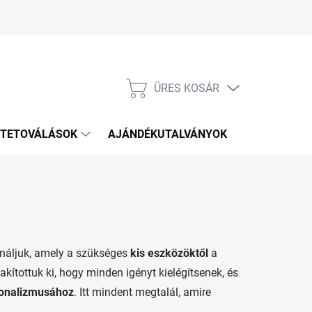
ÜRES KOSÁR
KOSÁR
TETOVÁLÁSOK
AJÁNDÉKUTALVÁNYOK
KÉZITÁSKÁ
náljuk, amely a szükséges
kis
eszközöktől
a
kítottuk ki, hogy minden igényt kielégítsenek, és
ionalizmusához
. Itt mindent megtalál, amire