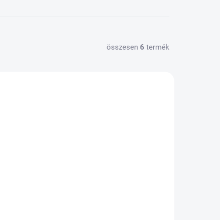
összesen
6
termék
KTÁRON
RAKTÁRON
(2 DB)
(4 KS)
ívó
Infravörös lámpa 1003
THERAP+