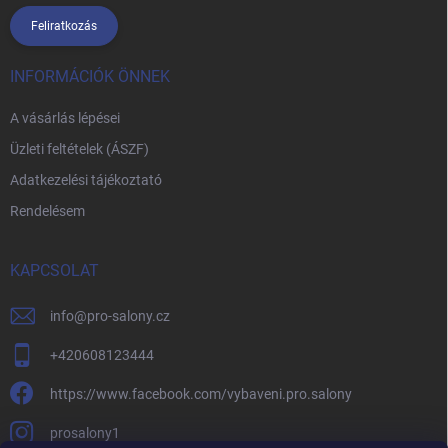
Feliratkozás
INFORMÁCIÓK ÖNNEK
A vásárlás lépései
Üzleti feltételek (ÁSZF)
Adatkezelési tájékoztató
Rendelésem
KAPCSOLAT
info
@
pro-salony.cz
+420608123444
https://www.facebook.com/vybaveni.pro.salony
prosalony1