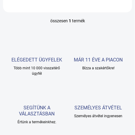
összesen
1
termék
L
i
s
t
a
i
r
ELÉGEDETT ÜGYFELEK
MÁR 11 ÉVE A PIACON
á
Több mint 10 000 visszatérő
n
Bízza a szakértőkre!
ügyfél
y
í
t
á
s
e
SEGÍTÜNK A
SZEMÉLYES ÁTVÉTEL
l
VÁLASZTÁSBAN
e
Személyes átvétel ingyenesen
m
Értünk a termékeinkhez.
e
i