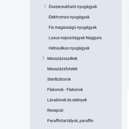
p
Összecsukható nyugágyak
a
n
Elektromos nyugágyak
e
l
Fix magasságú nyugágyak
Luxus napozóágyak Naggura
Hidraulikus nyugágyak
Masszázsszékek
Masszázsfotelek
Sterilizátorok
Flakonok - Flakonok
Lávakövek és edények
Recepció
Paraffintartályok, paraffin