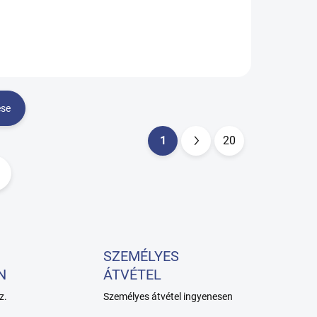
ése
1
20
L
a
p
o
z
á
SZEMÉLYES
s
N
ÁTVÉTEL
z.
Személyes átvétel ingyenesen