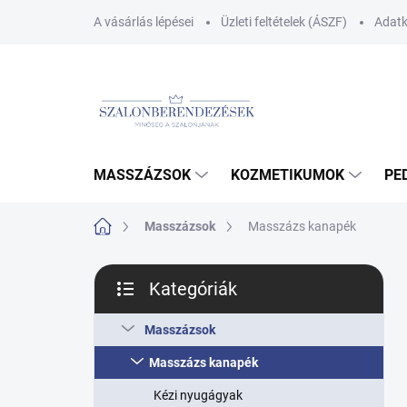
Ugrás
A vásárlás lépései
Üzleti feltételek (ÁSZF)
Adatk
a
fő
tartalomhoz
MASSZÁZSOK
KOZMETIKUMOK
PE
Kezdőlap
Masszázsok
Masszázs kanapék
O
Kategóriák
l
Kategóriák
d
átugrása
a
Masszázsok
l
Masszázs kanapék
s
ó
Kézi nyugágyak