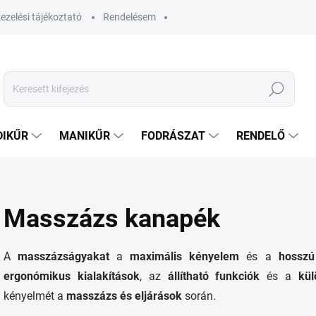
ezelési tájékoztató
Rendelésem
Keresés
DIKŰR
MANIKŰR
FODRÁSZAT
RENDELŐ
Masszázs kanapék
A
masszázságyakat
a
maximális kényelem
és a
hosszú
ergonómikus
kialakítások
, az
állítható funkciók
és a
kü
kényelmét a
masszázs
és
eljárások
során.