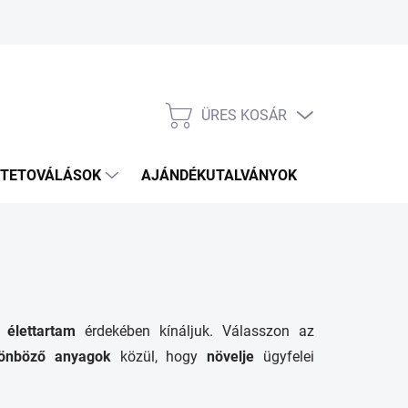
ÜRES KOSÁR
KOSÁR
TETOVÁLÁSOK
AJÁNDÉKUTALVÁNYOK
KÉZITÁSKÁ
 élettartam
érdekében kínáljuk. Válasszon az
lönböző anyagok
közül, hogy
növelje
ügyfelei