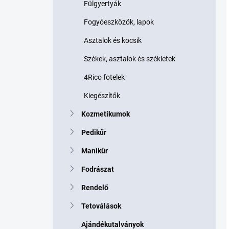
Fülgyertyák
Fogyóeszközök, lapok
Asztalok és kocsik
Székek, asztalok és székletek
4Rico fotelek
Kiegészítők
Kozmetikumok
Pedikűr
Manikűr
Fodrászat
Rendelő
Tetoválások
Ajándékutalványok