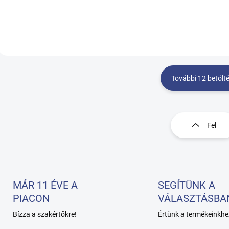
(fejtámlával 70x225cm)
További 12 betölt
L
i
s
Fel
t
a
i
r
á
n
MÁR 11 ÉVE A
SEGÍTÜNK A
y
PIACON
VÁLASZTÁSBA
í
t
Bízza a szakértőkre!
Értünk a termékeinkhe
á