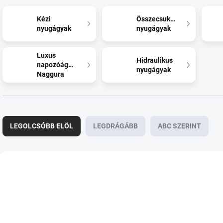
Kézi
Összecsukható
nyugágyak
nyugágyak
Luxus
Hidraulikus
napozóágyak
nyugágyak
Naggura
T
e
LEGOLCSÓBB ELÖL
LEGDRÁGÁBB
ABC SZERINT
r
m
é
T
k
e
e
r
k
m
r
é
e
k
n
e