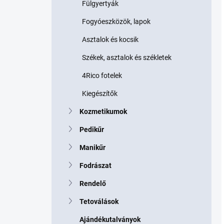
Fülgyertyák
Fogyóeszközök, lapok
Asztalok és kocsik
Székek, asztalok és székletek
4Rico fotelek
Kiegészítők
Kozmetikumok
Pedikűr
Manikűr
Fodrászat
Rendelő
Tetoválások
Ajándékutalványok