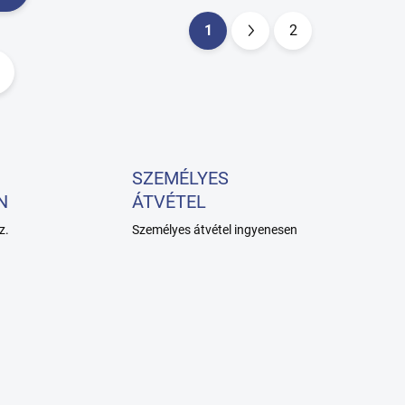
1
2
L
a
p
o
z
á
SZEMÉLYES
s
N
ÁTVÉTEL
z.
Személyes átvétel ingyenesen