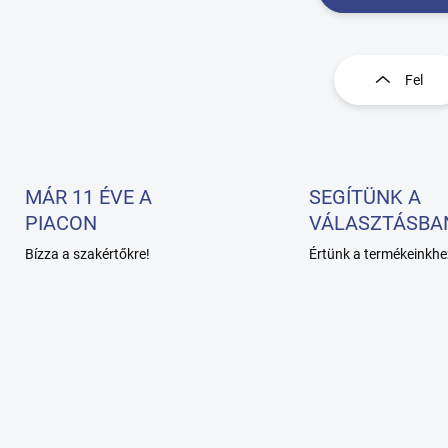
L
i
s
Fel
t
a
i
r
á
n
MÁR 11 ÉVE A
SEGÍTÜNK A
y
PIACON
VÁLASZTÁSBA
í
t
Bízza a szakértőkre!
Értünk a termékeinkhe
á
s
e
l
e
m
e
i