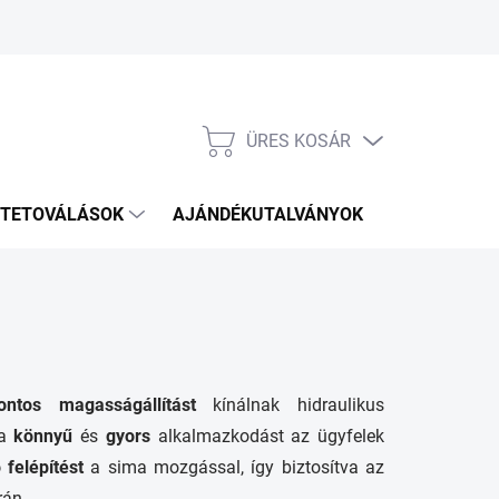
ÜRES KOSÁR
KOSÁR
TETOVÁLÁSOK
AJÁNDÉKUTALVÁNYOK
KÉZITÁSKÁ
ontos magasságállítást
kínálnak hidraulikus
ra
könnyű
és
gyors
alkalmazkodást az ügyfelek
ó felépítést
a sima mozgással, így biztosítva az
rán.