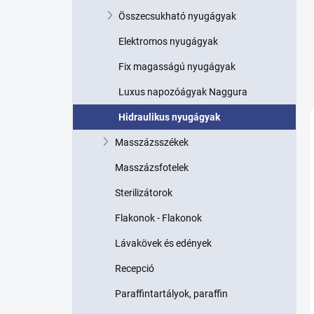
p
Összecsukható nyugágyak
a
n
Elektromos nyugágyak
e
l
Fix magasságú nyugágyak
Luxus napozóágyak Naggura
Hidraulikus nyugágyak
Masszázsszékek
Masszázsfotelek
Sterilizátorok
Flakonok - Flakonok
Lávakövek és edények
Recepció
Paraffintartályok, paraffin