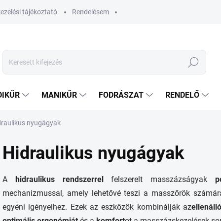
ezelési tájékoztató
Rendelésem
Keresés
DIKŰR
MANIKŰR
FODRÁSZAT
RENDELŐ
draulikus nyugágyak
Hidraulikus nyugágyak
A
hidraulikus rendszerrel
felszerelt masszázságyak
p
mechanizmussal, amely lehetővé teszi a masszőrök számá
egyéni igényeihez. Ezek az eszközök kombinálják az
ellenáll
optimális ergonómiát
és a
komfort
ot a masszázskezelések so