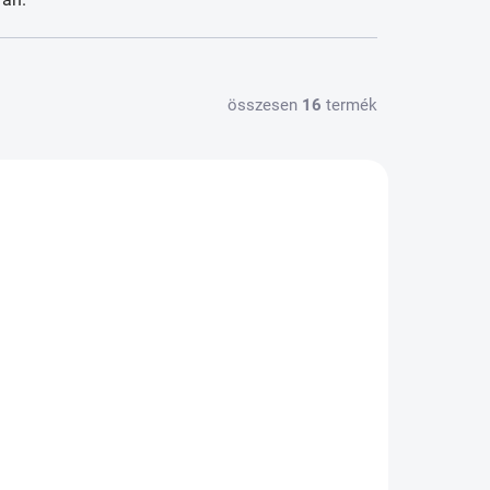
összesen
16
termék
ÚJDONSÁG
KTÁRON
RAKTÁRON
(3 DB)
(5 DB)
 szék
Hidraulikus
740
rehabilitációs asztal