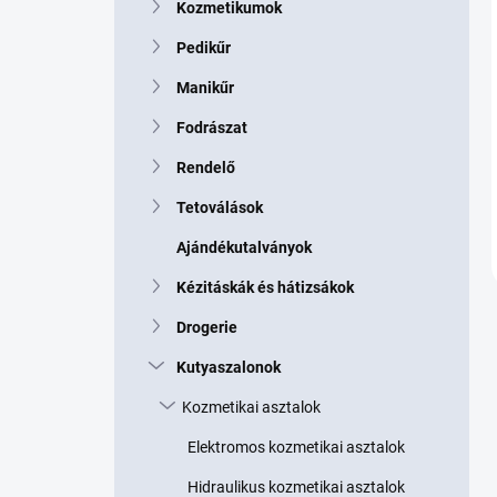
Kozmetikumok
Pedikűr
Manikűr
Fodrászat
Rendelő
Tetoválások
Ajándékutalványok
Kézitáskák és hátizsákok
Drogerie
Kutyaszalonok
Kozmetikai asztalok
Elektromos kozmetikai asztalok
Hidraulikus kozmetikai asztalok