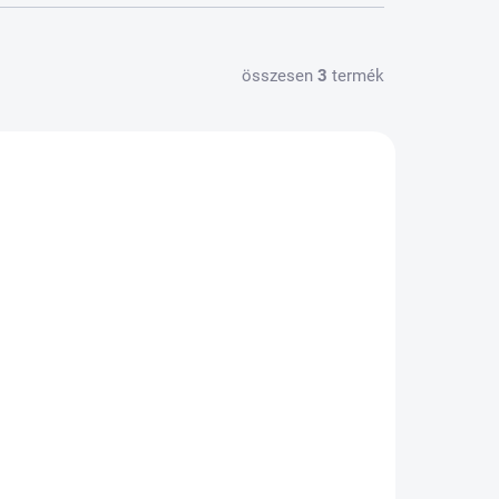
összesen
3
termék
KTÁRON
RAKTÁRON
(>5 KS)
(>5 KS)
b
Fülgyertyák 10 db
3 568 Ft