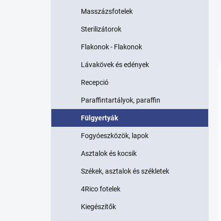
p
Masszázsfotelek
a
n
Sterilizátorok
e
l
Flakonok - Flakonok
Lávakövek és edények
Recepció
Paraffintartályok, paraffin
Fülgyertyák
Fogyóeszközök, lapok
Asztalok és kocsik
Székek, asztalok és székletek
4Rico fotelek
Kiegészítők