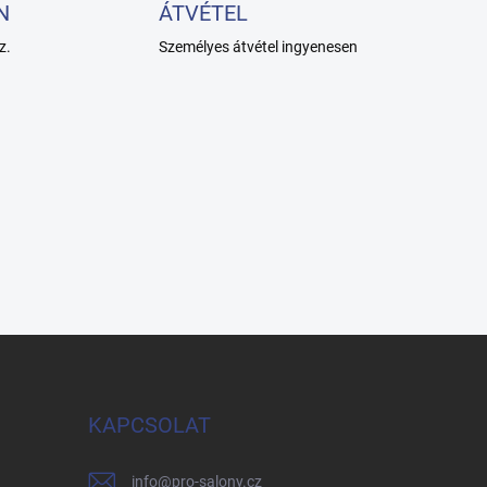
N
ÁTVÉTEL
z.
Személyes átvétel ingyenesen
KAPCSOLAT
info
@
pro-salony.cz