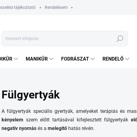
ezelési tájékoztató
Rendelésem
Keresés
DIKŰR
MANIKŰR
FODRÁSZAT
RENDELŐ
Fülgyertyák
A fülgyertyák speciális gyertyák, amelyeket terápiás és ma
kényelem
szem előtt tartásával kifejlesztett fülgyertyák
el
negatív nyomás
és a
melegítő
hatás révén.