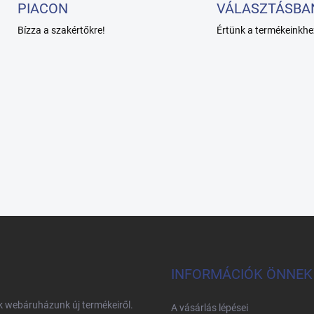
PIACON
VÁLASZTÁSBA
Bízza a szakértőkre!
Értünk a termékeinkhe
INFORMÁCIÓK ÖNNEK
nk webáruházunk új termékeiről.
A vásárlás lépései