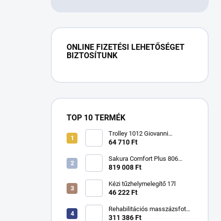
ONLINE FIZETÉSI LEHETŐSÉGET
BIZTOSÍTUNK
TOP 10 TERMÉK
Trolley 1012 Giovanni
kozmetikai asztal
64 710 Ft
Sakura Comfort Plus 806
masszázsfotel
819 008 Ft
Kézi tűzhelymelegítő 17l
46 222 Ft
Rehabilitációs masszázsfotel
KSR kézikönyv
311 386 Ft