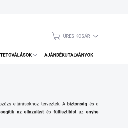
ÜRES KOSÁR
KOSÁR
TETOVÁLÁSOK
AJÁNDÉKUTALVÁNYOK
KÉZITÁSKÁ
sszázs eljárásokhoz terveztek. A
biztonság
és a
ősegítik az ellazulást
és
fültisztítást
az
enyhe