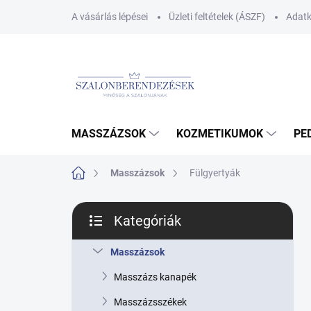
Ugrás
A vásárlás lépései
Üzleti feltételek (ÁSZF)
Adatk
a
fő
tartalomhoz
MASSZÁZSOK
KOZMETIKUMOK
PE
Kezdőlap
Masszázsok
Fülgyertyák
O
Kategóriák
l
Kategóriák
d
átugrása
a
Masszázsok
l
Masszázs kanapék
s
ó
Masszázsszékek