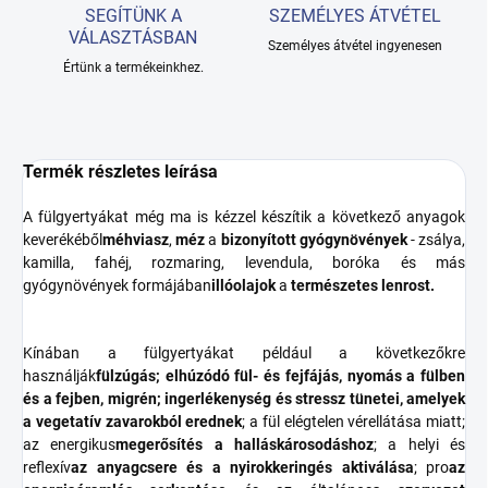
SEGÍTÜNK A
SZEMÉLYES ÁTVÉTEL
VÁLASZTÁSBAN
Személyes átvétel ingyenesen
Értünk a termékeinkhez.
Termék részletes leírása
A fülgyertyákat még ma is kézzel készítik a következő anyagok
keverékéből
méhviasz
,
méz
a
bizonyított gyógynövények
- zsálya,
kamilla, fahéj, rozmaring, levendula, boróka és más
gyógynövények formájában
illóolajok
a
természetes lenrost.
Kínában a fülgyertyákat például a következőkre
használják
fülzúgás; elhúzódó fül- és fejfájás, nyomás a fülben
és a fejben, migrén; ingerlékenység és stressz tünetei, amelyek
a vegetatív zavarokból erednek
; a fül elégtelen vérellátása miatt;
az energikus
megerősítés a halláskárosodáshoz
; a helyi és
reflexív
az anyagcsere és a nyirokkeringés aktiválása
; pro
az