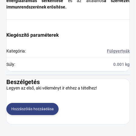
energiaáramlás serkentése
és az általános
a szervezet
immunrendszerének erősítése.
Kiegészítő paraméterek
Kategória
:
Fülgyertyák
Súly
:
0.001 kg
Beszélgetés
Legyen az első, aki véleményt ír ehhez a tételhez!
Hozzászólás hozzáadása