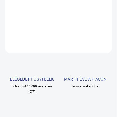
Fülgyertyák
készült
méhviasz
,
méz
a
gyógynövények
. Ezeket
használják a
zúgás a fülben
,
fülfájás
a
fejek
,
migrén
,
ingerlékenység
,
stressztünetek
és mások.
2 darab
RÉSZLETES INFORMÁCIÓ
KÉRDÉS
ELÉGEDETT ÜGYFELEK
MÁR 11 ÉVE A PIACON
Több mint 10 000 visszatérő
Bízza a szakértőkre!
ügyfél