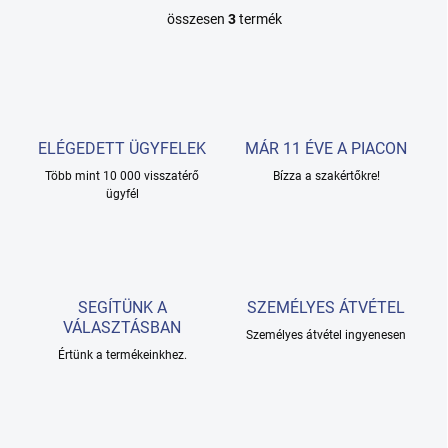
összesen
3
termék
L
i
s
t
a
i
r
ELÉGEDETT ÜGYFELEK
MÁR 11 ÉVE A PIACON
á
Több mint 10 000 visszatérő
n
Bízza a szakértőkre!
ügyfél
y
í
t
á
s
e
SEGÍTÜNK A
SZEMÉLYES ÁTVÉTEL
l
VÁLASZTÁSBAN
e
Személyes átvétel ingyenesen
m
Értünk a termékeinkhez.
e
i