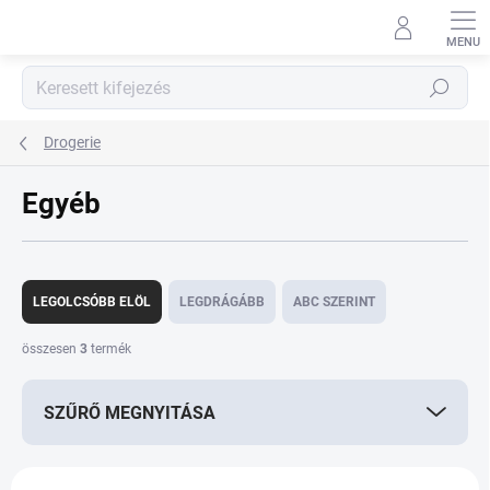
Ugrás
a
fő
tartalomhoz
Keresés
Drogerie
Egyéb
T
e
LEGOLCSÓBB ELÖL
LEGDRÁGÁBB
ABC SZERINT
r
m
összesen
3
termék
é
k
SZŰRŐ MEGNYITÁSA
e
k
r
T