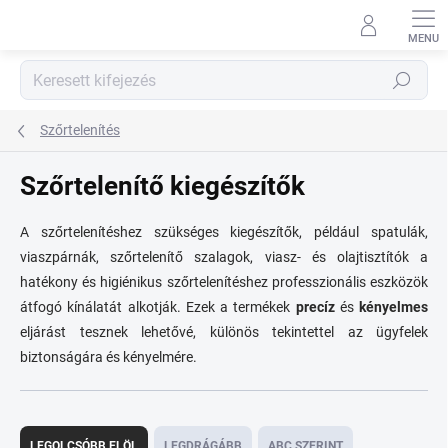
Ugrás
a
fő
tartalomhoz
Keresés
Szőrtelenítés
Szőrtelenítő kiegészítők
A szőrtelenítéshez szükséges kiegészítők, például spatulák,
viaszpárnák, szőrtelenítő szalagok, viasz- és olajtisztítók a
hatékony és higiénikus szőrtelenítéshez professzionális eszközök
átfogó kínálatát alkotják. Ezek a termékek
precíz
és
kényelmes
eljárást tesznek lehetővé, különös tekintettel az ügyfelek
biztonságára és kényelmére.
T
e
LEGOLCSÓBB ELÖL
LEGDRÁGÁBB
ABC SZERINT