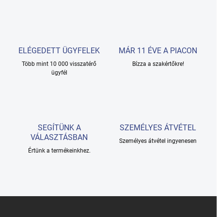
z
i
á
r
s
á
n
y
í
ELÉGEDETT ÜGYFELEK
MÁR 11 ÉVE A PIACON
t
Több mint 10 000 visszatérő
Bízza a szakértőkre!
á
ügyfél
s
e
l
e
m
e
SEGÍTÜNK A
SZEMÉLYES ÁTVÉTEL
i
VÁLASZTÁSBAN
Személyes átvétel ingyenesen
Értünk a termékeinkhez.
L
á