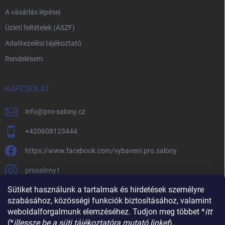
A vásárlás lépései
Üzleti feltételek (ÁSZF)
Adatkezelési tájékoztató
Rendelésem
KAPCSOLAT
info
@
pro-salony.cz
+420608123444
https://www.facebook.com/vybaveni.pro.salony
prosalony1
Sütiket használunk a tartalmak és hirdetések személyre
szabásához, közösségi funkciók biztosításához, valamint
weboldalforgalmunk elemzéséhez. Tudjon meg többet *
itt
(*
illessze be a süti tájékoztatóra mutató linket
).