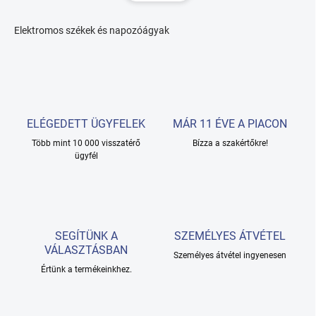
a
z
i
á
r
Elektromos székek és napozóágyak
s
á
n
y
í
t
á
ELÉGEDETT ÜGYFELEK
MÁR 11 ÉVE A PIACON
s
e
Több mint 10 000 visszatérő
Bízza a szakértőkre!
l
ügyfél
e
m
e
i
SEGÍTÜNK A
SZEMÉLYES ÁTVÉTEL
VÁLASZTÁSBAN
Személyes átvétel ingyenesen
Értünk a termékeinkhez.