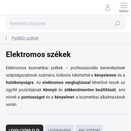
Ugrás
a
fő
tartalomhoz
Keresés
Pedikűr székek
Elektromos székek
Elektromos kozmetikai székek – professzionális berendezések
szépségszalonok számára, különös tekintettel a
kényelemre
és a
hatékonyságra
. Az
elektromos meghajtással
lehetővé teszik az
ügyfél pozíciójának
könnyű
és
zökkenőmentes beállítását
, ami
növeli a
pontosságot
és a
kényelmet
a kozmetikai alkalmazások
során.
T
e
LEGOLCSÓBB ELÖL
LEGDRÁGÁBB
ABC SZERINT