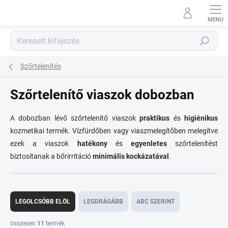
Ugrás
a
fő
tartalomhoz
Keresés
Szőrtelenítés
Szőrtelenítő viaszok dobozban
A dobozban lévő szőrtelenítő viaszok
praktikus
és
higiénikus
kozmetikai termék. Vízfürdőben vagy viaszmelegítőben melegítve
ezek a viaszok
hatékony
és
egyenletes
szőrtelenítést
biztosítanak a bőrirritáció
minimális kockázatával
.
T
e
LEGOLCSÓBB ELÖL
LEGDRÁGÁBB
ABC SZERINT
r
m
összesen
11
termék