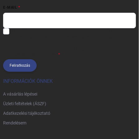
E-MAIL
Hozzájárulok, hogy az általam önként megadott nevem és e-mail
címem felhasználásával a(z)
*cég neve
részemre e-mail útján
hírleveleket, ajánlatokat küldjön. Kijelentem, hogy az
adatkezelési
tájékoztatót
elolvastam. Megértettem, hogy a hozzájárulásom
bármikor visszavonhatom.
Feliratkozás
INFORMÁCIÓK ÖNNEK
A vásárlás lépései
Üzleti feltételek (ÁSZF)
Adatkezelési tájékoztató
Rendelésem