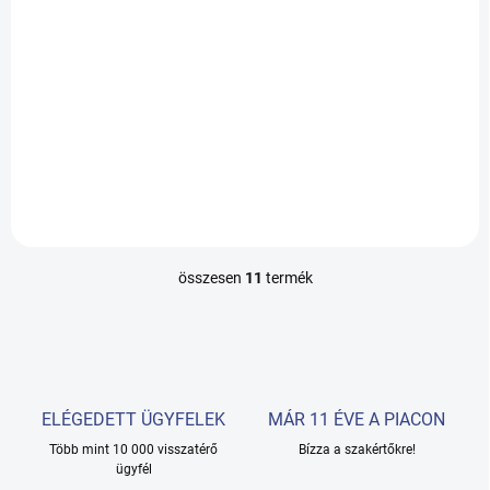
Kosárba
A Depilflax egy szőrtelenítő
termékekre specializálódott
márka, amely a szakemberek
magas elvárásainak
megfelelő szőrtelenítő
viaszok, elő- és utókezelő
kozmetikumok széles...
összesen
11
termék
L
i
s
t
a
i
r
ELÉGEDETT ÜGYFELEK
MÁR 11 ÉVE A PIACON
á
Több mint 10 000 visszatérő
n
Bízza a szakértőkre!
ügyfél
y