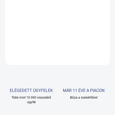
19.08.2026
−
+
Hozzáadás a kosárhoz
Hidraulikus, Forgatható, Állítható magasságú, Háttámlával, 1
hengerrel
RÉSZLETES INFORMÁCIÓ
KÉRDÉS
ELÉGEDETT ÜGYFELEK
MÁR 11 ÉVE A PIACON
Több mint 10 000 visszatérő
Bízza a szakértőkre!
ügyfél