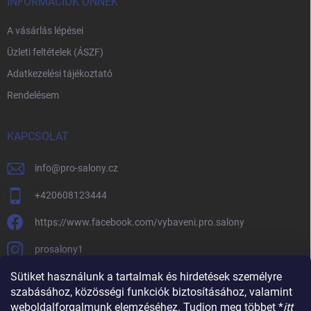
INFORMÁCIÓK ÖNNEK
A vásárlás lépései
Üzleti feltételek (ÁSZF)
Adatkezelési tájékoztató
Rendelésem
KAPCSOLAT
info
@
pro-salony.cz
+420608123444
https://www.facebook.com/vybaveni.pro.salony
prosalony1
Sütiket használunk a tartalmak és hirdetések személyre
szabásához, közösségi funkciók biztosításához, valamint
weboldalforgalmunk elemzéséhez. Tudjon meg többet *
itt