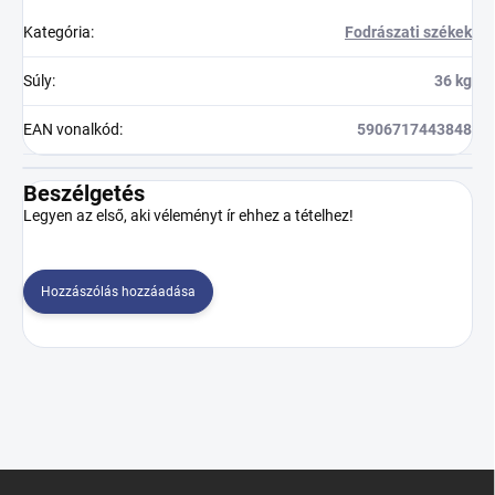
Kategória
:
Fodrászati székek
Súly
:
36 kg
EAN vonalkód
:
5906717443848
Beszélgetés
Legyen az első, aki véleményt ír ehhez a tételhez!
Hozzászólás hozzáadása
L