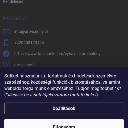
Rendelésem
KAPCSOLAT
info
@
pro-salony.cz
+420608123444
https://www.facebook.com/vybaveni.pro.salony
prosalony1
Sütiket használunk a tartalmak és hirdetések személyre
szabásához, közösségi funkciók biztosításához, valamint
weboldalforgalmunk elemzéséhez. Tudjon meg többet *
itt
(*
illessze be a süti tájékoztatóra mutató linket
).
Beállítások
Copyright 2026
SZALONBERENDEZESÉK
. Minden jog fenntartva.
Süti
beállítások szerkesztése
Elfogadom