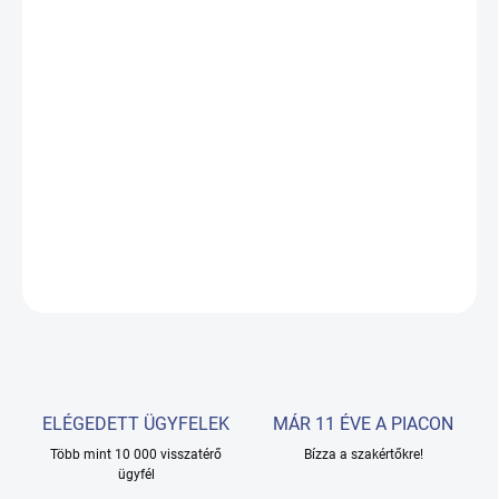
KÉZBESÍTÉS:
19.08.2026
−
+
Hozzáadás a kosárhoz
Hidraulikus, Forgatható, Állítható magasságú, Háttámlával, 1
hengerrel
RÉSZLETES INFORMÁCIÓ
KÉRDÉS
ELÉGEDETT ÜGYFELEK
MÁR 11 ÉVE A PIACON
Több mint 10 000 visszatérő
Bízza a szakértőkre!
ügyfél