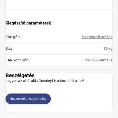
Kiegészítő paraméterek
Kategória
:
Fodrászati székek
Súly
:
36 kg
EAN vonalkód
:
5906717442131
Beszélgetés
Legyen az első, aki véleményt ír ehhez a tételhez!
Hozzászólás hozzáadása