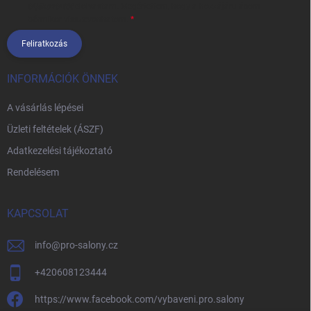
tájékoztatót
elolvastam. Megértettem, hogy a hozzájárulásom
bármikor visszavonhatom.
Feliratkozás
INFORMÁCIÓK ÖNNEK
A vásárlás lépései
Üzleti feltételek (ÁSZF)
Adatkezelési tájékoztató
Rendelésem
KAPCSOLAT
info
@
pro-salony.cz
+420608123444
https://www.facebook.com/vybaveni.pro.salony