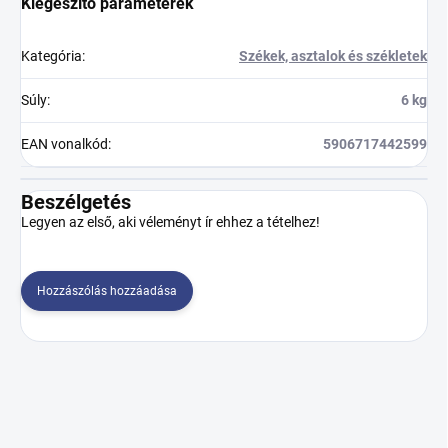
Kiegészítő paraméterek
Kategória
:
Székek, asztalok és székletek
Súly
:
6 kg
EAN vonalkód
:
5906717442599
Beszélgetés
Legyen az első, aki véleményt ír ehhez a tételhez!
Hozzászólás hozzáadása