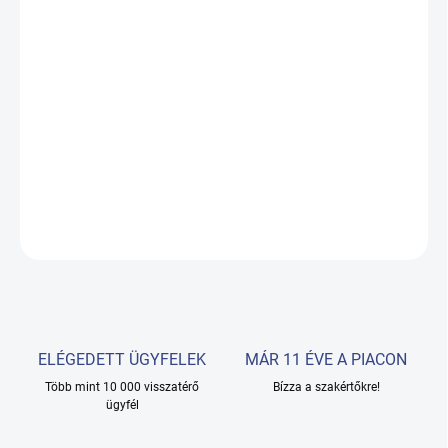
KÉZBESÍTÉS:
19.08.2026
−
+
Hozzáadás a kosárhoz
Hidraulikus, Forgatható, Állítható magasságú, Görgők, 1 hengeres
RÉSZLETES INFORMÁCIÓ
KÉRDÉS
ELÉGEDETT ÜGYFELEK
MÁR 11 ÉVE A PIACON
Több mint 10 000 visszatérő
Bízza a szakértőkre!
ügyfél