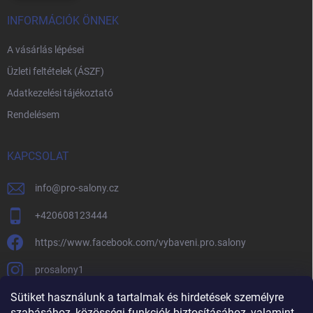
INFORMÁCIÓK ÖNNEK
A vásárlás lépései
Üzleti feltételek (ÁSZF)
Adatkezelési tájékoztató
Rendelésem
KAPCSOLAT
info
@
pro-salony.cz
+420608123444
https://www.facebook.com/vybaveni.pro.salony
prosalony1
Sütiket használunk a tartalmak és hirdetések személyre
szabásához, közösségi funkciók biztosításához, valamint