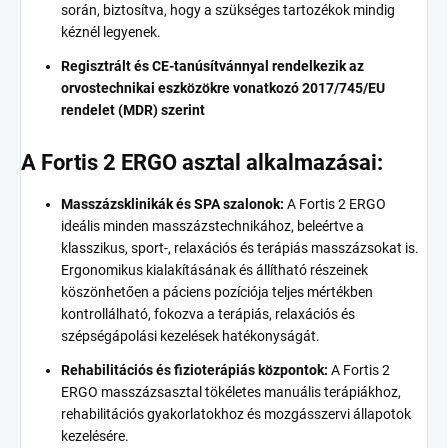
során, biztosítva, hogy a szükséges tartozékok mindig
kéznél legyenek.
Regisztrált és CE-tanúsítvánnyal rendelkezik az
orvostechnikai eszközökre vonatkozó 2017/745/EU
rendelet (MDR) szerint
A Fortis 2 ERGO asztal alkalmazásai:
Masszázsklinikák és SPA szalonok:
A Fortis 2 ERGO
ideális minden masszázstechnikához, beleértve a
klasszikus, sport-, relaxációs és terápiás masszázsokat is.
Ergonomikus kialakításának és állítható részeinek
köszönhetően a páciens pozíciója teljes mértékben
kontrollálható, fokozva a terápiás, relaxációs és
szépségápolási kezelések hatékonyságát.
Rehabilitációs és fizioterápiás központok:
A Fortis 2
ERGO masszázsasztal tökéletes manuális terápiákhoz,
rehabilitációs gyakorlatokhoz és mozgásszervi állapotok
kezelésére.