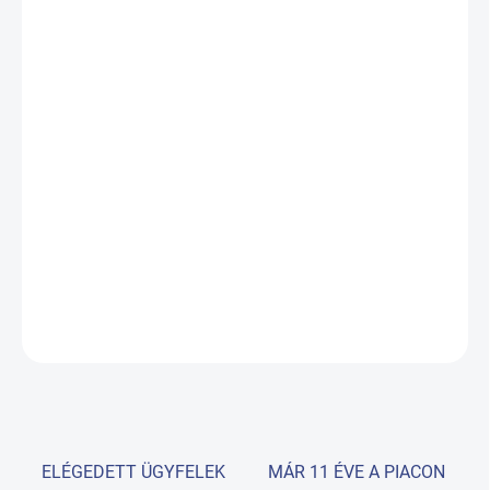
VÁRHATÓ
KÉZBESÍTÉS:
18.08.2026
−
+
Hozzáadás a kosárhoz
A kétrészes masszázsfelülettel, ERGO párnával és kézi
távirányítóval felszerelt Fortis 2 ERGO masszázsasztal
professzionális masszázs-, fizioterápiás és rehabilitációs
klinikákon való használatra készült.
RÉSZLETES INFORMÁCIÓ
KÉRDÉS
ELÉGEDETT ÜGYFELEK
MÁR 11 ÉVE A PIACON