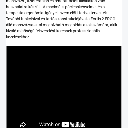
masszázs-, fizioterápiás és rehabilitációs klinikákon való
használatra készült. A maximális pácienskényelmet és a
terapeuta ergonómiai igényeit szem előtt tartva tervezték.
További funkcióival és tartós konstrukciójával a Fortis 2 ERGO
álló masszázsasztal megbízható megoldás azok számára, akik
kiváló minőségű felszerelést keresnek professzionális
kezelésekhez.