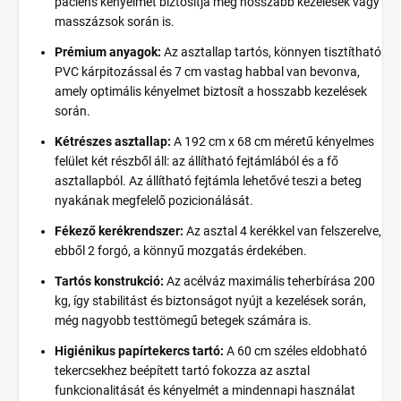
páciens kényelmét biztosítja még hosszabb kezelések vagy
masszázsok során is.
Prémium anyagok:
Az asztallap tartós, könnyen tisztítható
PVC kárpitozással és 7 cm vastag habbal van bevonva,
amely optimális kényelmet biztosít a hosszabb kezelések
során.
Kétrészes asztallap:
A 192 cm x 68 cm méretű kényelmes
felület két részből áll: az állítható fejtámlából és a fő
asztallapból. Az állítható fejtámla lehetővé teszi a beteg
nyakának megfelelő pozicionálását.
Fékező kerékrendszer:
Az asztal 4 kerékkel van felszerelve,
ebből 2 forgó, a könnyű mozgatás érdekében.
Tartós konstrukció:
Az acélváz maximális teherbírása 200
kg, így stabilitást és biztonságot nyújt a kezelések során,
még nagyobb testtömegű betegek számára is.
Higiénikus papírtekercs tartó:
A 60 cm széles eldobható
tekercsekhez beépített tartó fokozza az asztal
funkcionalitását és kényelmét a mindennapi használat