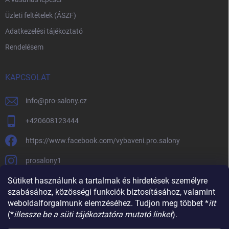
Üzleti feltételek (ÁSZF)
Adatkezelési tájékoztató
Rendelésem
KAPCSOLAT
info
@
pro-salony.cz
+420608123444
https://www.facebook.com/vybaveni.pro.salony
prosalony1
Sütiket használunk a tartalmak és hirdetések személyre
szabásához, közösségi funkciók biztosításához, valamint
weboldalforgalmunk elemzéséhez. Tudjon meg többet *
itt
(*
illessze be a süti tájékoztatóra mutató linket
).