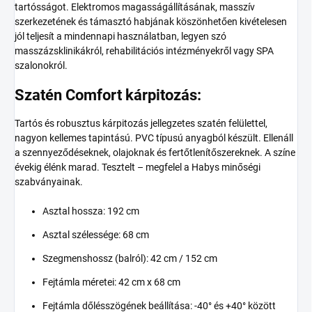
tartósságot. Elektromos magasságállításának, masszív
szerkezetének és támasztó habjának köszönhetően kivételesen
jól teljesít a mindennapi használatban, legyen szó
masszázsklinikákról, rehabilitációs intézményekről vagy SPA
szalonokról.
Szatén Comfort kárpitozás:
Tartós és robusztus kárpitozás jellegzetes szatén felülettel,
nagyon kellemes tapintású. PVC típusú anyagból készült. Ellenáll
a szennyeződéseknek, olajoknak és fertőtlenítőszereknek. A színe
évekig élénk marad. Tesztelt – megfelel a Habys minőségi
szabványainak.
Asztal hossza: 192 cm
Asztal szélessége: 68 cm
Szegmenshossz (balról): 42 cm / 152 cm
Fejtámla méretei: 42 cm x 68 cm
Fejtámla dőlésszögének beállítása: -40° és +40° között