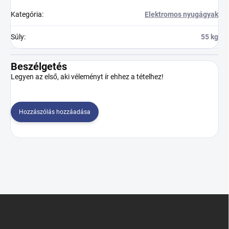
Kategória
:
Elektromos nyugágyak
Súly
:
55 kg
Beszélgetés
Legyen az első, aki véleményt ír ehhez a tételhez!
Hozzászólás hozzáadása
L
á
b