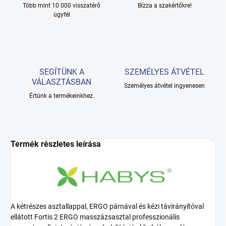
Több mint 10 000 visszatérő
Bízza a szakértőkre!
ügyfél
SEGÍTÜNK A
SZEMÉLYES ÁTVÉTEL
VÁLASZTÁSBAN
Személyes átvétel ingyenesen
Értünk a termékeinkhez.
Termék részletes leírása
A kétrészes asztallappal, ERGO párnával és kézi távirányítóval
ellátott Fortis 2 ERGO masszázsasztal professzionális