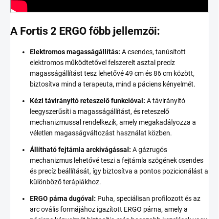
A Fortis 2 ERGO főbb jellemzői:
Elektromos magasságállítás:
A csendes, tanúsított
elektromos működtetővel felszerelt asztal precíz
magasságállítást tesz lehetővé 49 cm és 86 cm között,
biztosítva mind a terapeuta, mind a páciens kényelmét.
Kézi távirányító reteszelő funkcióval:
A távirányító
leegyszerűsíti a magasságállítást, és reteszelő
mechanizmussal rendelkezik, amely megakadályozza a
véletlen magasságváltozást használat közben.
Állítható fejtámla arckivágással:
A gázrugós
mechanizmus lehetővé teszi a fejtámla szögének csendes
és precíz beállítását, így biztosítva a pontos pozicionálást a
különböző terápiákhoz.
ERGO párna dugóval:
Puha, speciálisan profilozott és az
arc ovális formájához igazított ERGO párna, amely a