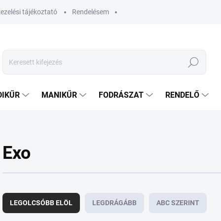
ezelési tájékoztató
Rendelésem
Keresés
DIKŰR
MANIKŰR
FODRÁSZAT
RENDELŐ
Exo
T
e
LEGOLCSÓBB ELÖL
LEGDRÁGÁBB
ABC SZERINT
r
m