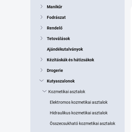
p
Manikűr
a
n
Fodrászat
e
l
Rendelő
Tetoválások
Ajándékutalványok
Kézitáskák és hátizsákok
Drogerie
Kutyaszalonok
Kozmetikai asztalok
Elektromos kozmetikai asztalok
Hidraulikus kozmetikai asztalok
Összecsukható kozmetikai asztalok