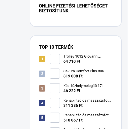
ONLINE FIZETÉSI LEHETŐSÉGET
BIZTOSÍTUNK
TOP 10 TERMÉK
Trolley 1012 Giovanni
kozmetikai asztal
64 710 Ft
Sakura Comfort Plus 806
masszázsfotel
819 008 Ft
Kézi tűzhelymelegítő 17l
46 222 Ft
Rehabilitációs masszázsfotel
KSR kézikönyv
311 386 Ft
Rehabilitációs masszázsfotel
KSR H hidraulikus
510 867 Ft