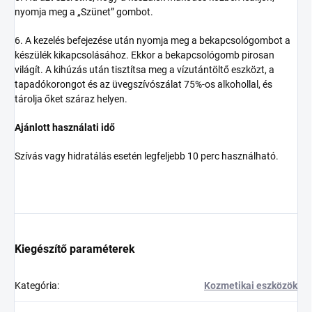
nyomja meg a „Szünet” gombot.
6. A kezelés befejezése után nyomja meg a bekapcsológombot a
készülék kikapcsolásához. Ekkor a bekapcsológomb pirosan
világít. A kihúzás után tisztítsa meg a vízutántöltő eszközt, a
tapadókorongot és az üvegszívószálat 75%-os alkohollal, és
tárolja őket száraz helyen.
Ajánlott használati idő
Szívás vagy hidratálás esetén legfeljebb 10 perc használható.
Kiegészítő paraméterek
Kategória
:
Kozmetikai eszközök