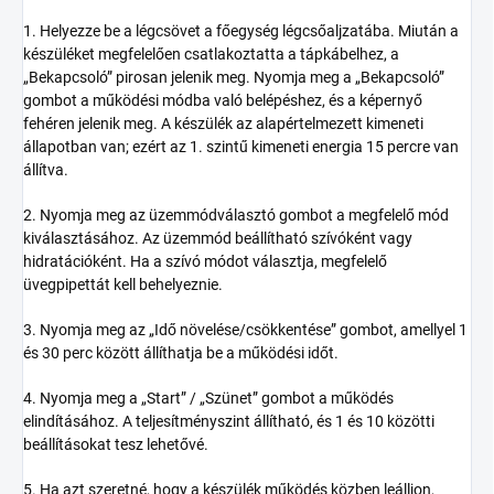
1. Helyezze be a légcsövet a főegység légcsőaljzatába. Miután a
készüléket megfelelően csatlakoztatta a tápkábelhez, a
„Bekapcsoló” pirosan jelenik meg. Nyomja meg a „Bekapcsoló”
gombot a működési módba való belépéshez, és a képernyő
fehéren jelenik meg. A készülék az alapértelmezett kimeneti
állapotban van; ezért az 1. szintű kimeneti energia 15 percre van
állítva.
2. Nyomja meg az üzemmódválasztó gombot a megfelelő mód
kiválasztásához. Az üzemmód beállítható szívóként vagy
hidratációként. Ha a szívó módot választja, megfelelő
üvegpipettát kell behelyeznie.
3. Nyomja meg az „Idő növelése/csökkentése” gombot, amellyel 1
és 30 perc között állíthatja be a működési időt.
4. Nyomja meg a „Start” / „Szünet” gombot a működés
elindításához. A teljesítményszint állítható, és 1 és 10 közötti
beállításokat tesz lehetővé.
5. Ha azt szeretné, hogy a készülék működés közben leálljon,