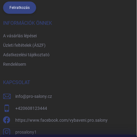
Feliratkozás
INFORMÁCIÓK ÖNNEK
A vásárlás lépései
Üzleti feltételek (ÁSZF)
Adatkezelési tájékoztató
Rendelésem
KAPCSOLAT
info
@
pro-salony.cz
+420608123444
https://www.facebook.com/vybaveni.pro.salony
prosalony1