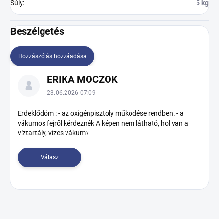
Súly
:
5 kg
Beszélgetés
Hozzászólás hozzáadása
B
ERIKA MOCZOK
e
s
23.06.2026 07:09
z
é
Érdeklődöm : - az oxigénpisztoly működése rendben. - a
vákumos fejről kérdeznék A képen nem látható, hol van a
l
víztartály, vizes vákum?
g
e
t
Válasz
é
s
e
k
l