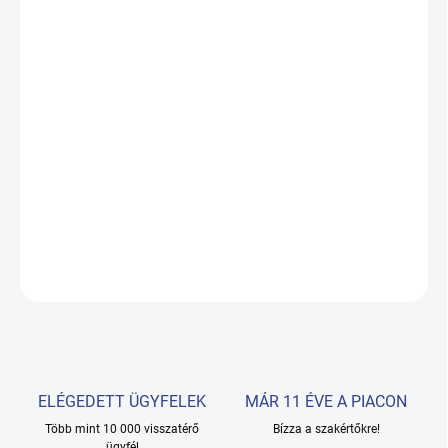
KÉZBESÍTÉS:
18.08.2026
−
+
Hozzáadás a kosárhoz
VÁKUUM ÉS SPRAY F-316B Vákuum és spray kombinációja - a
mikrokeringés serkentésére, a bőr anyagcseréjének javítására és a
bőr tisztítására szolgál.
RÉSZLETES INFORMÁCIÓ
KÉRDÉS
ELÉGEDETT ÜGYFELEK
MÁR 11 ÉVE A PIACON
Több mint 10 000 visszatérő
Bízza a szakértőkre!
ügyfél