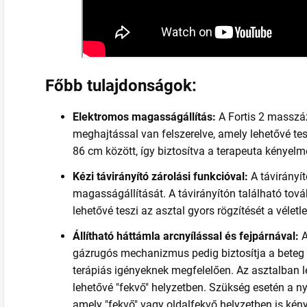
Főbb tulajdonságok:
Elektromos magasságállítás:
A Fortis 2 masszáz
meghajtással van felszerelve, amely lehetővé te
86 cm között, így biztosítva a terapeuta kényelm
Kézi távirányító zárolási funkcióval:
A távirányí
magasságállítását. A távirányítón található tov
lehetővé teszi az asztal gyors rögzítését a vélet
Állítható háttámla arcnyílással és fejpárnával:
A
gázrugós mechanizmus pedig biztosítja a beteg 
terápiás igényeknek megfelelően. Az asztalban l
lehetővé "fekvő" helyzetben. Szükség esetén a ny
amely "fekvő" vagy oldalfekvő helyzetben is kény