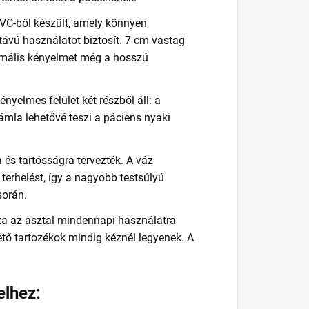
PVC-ből készült, amely könnyen
ú távú használatot biztosít. 7 cm vastag
imális kényelmet még a hosszú
yelmes felület két részből áll: a
jtámla lehetővé teszi a páciens nyaki
ra és tartósságra tervezték. A váz
 terhelést, így a nagyobb testsúlyú
során.
za az asztal mindennapi használatra
ető tartozékok mindig kéznél legyenek. A
elhez: