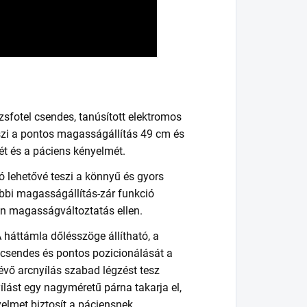
sfotel csendes, tanúsított elektromos
szi a pontos magasságállítás 49 cm és
ét és a páciens kényelmét.
tó lehetővé teszi a könnyű és gyors
ábbi magasságállítás-zár funkció
len magasságváltoztatás ellen.
 háttámla dőlésszöge állítható, a
csendes és pontos pozicionálását a
évő arcnyílás szabad légzést tesz
ílást egy nagyméretű párna takarja el,
elmet biztosít a páciensnek.