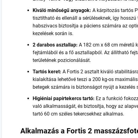
Kiváló minőségű anyagok:
A kárpitozás tartós 
tisztítható és ellenáll a sérüléseknek, így hossz
habszivacs biztosítja a páciens számára az opt
kezelések során is.
2 darabos asztallap:
A 182 cm x 68 cm méretű kén
fejtámlából és a fő asztallapból. Az állítható fe
területének pozicionálását.
Tartós keret:
A Fortis 2 asztalt kiváló stabilitás
kialakítása lehetővé teszi a 200 kg-os maximális
betegek számára is biztonságot nyújt a kezelés 
Higiéniai papírtekercs tartó:
Ez a funkció fokoz
való alkalmasságát, és biztosítja, hogy az alapv
tartó 60 cm széles tekercsekhez alkalmas.
Alkalmazás a Fortis 2 masszázsfot