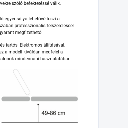
évekre szóló befektetéssé válik.
ló egyensúlya lehetővé teszi a
zában professzionális felszereléssel
gyaránt megfizethető.
s tartós. Elektromos állításával,
ez a modell kiválóan megfelel a
szalonok mindennapi használatában.