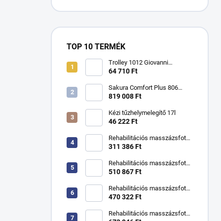
TOP 10 TERMÉK
Trolley 1012 Giovanni
kozmetikai asztal
64 710 Ft
Sakura Comfort Plus 806
masszázsfotel
819 008 Ft
Kézi tűzhelymelegítő 17l
46 222 Ft
Rehabilitációs masszázsfotel
KSR kézikönyv
311 386 Ft
Rehabilitációs masszázsfotel
KSR H hidraulikus
510 867 Ft
Rehabilitációs masszázsfotel
KSR F kézikönyv
470 322 Ft
Rehabilitációs masszázsfotel