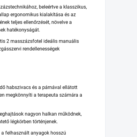
zázstechnikához, beleértve a klasszikus,
allap ergonomikus kialakítása és az
ének teljes ellenőrzését, növelve a
ések hatékonyságát.
tis 2 masszázsfotel ideális manuális
zgásszervi rendellenességek
dő habszivacs és a párnával ellátott
ben megkönnyíti a terapeuta számára a
eghajtások nagyon halkan működnek,
ntető légkörben történjenek.
s a felhasznált anyagok hosszú