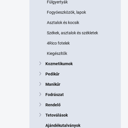
Fülgyertyák
Fogyóeszközök, lapok
Asztalok és kocsik
Székek, asztalok és székletek
4Rico fotelek
Kiegészítők
Kozmetikumok
Pedikűr
Manikűr
Fodrászat
Rendelő
Tetoválások
Ajándékutalványok