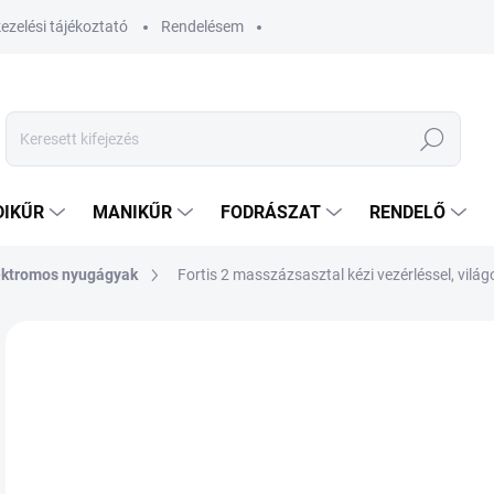
ezelési tájékoztató
Rendelésem
Keresés
DIKŰR
MANIKŰR
FODRÁSZAT
RENDELŐ
ektromos nyugágyak
Fortis 2 masszázsasztal kézi vezérléssel, vilá
Nincs értékelés
Ugrás az értékeléshez
AKCIÓ
29
204
Egys
RA