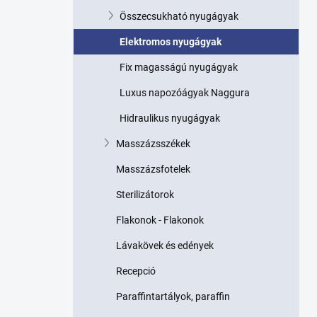
p
Összecsukható nyugágyak
a
n
Elektromos nyugágyak
e
l
Fix magasságú nyugágyak
Luxus napozóágyak Naggura
Hidraulikus nyugágyak
Masszázsszékek
Masszázsfotelek
Sterilizátorok
Flakonok - Flakonok
Lávakövek és edények
Recepció
Paraffintartályok, paraffin