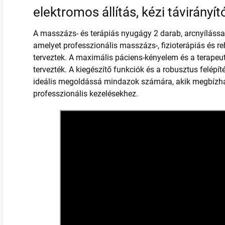
elektromos állítás, kézi távirányít
A masszázs- és terápiás nyugágy 2 darab, arcnyílással 
amelyet professzionális masszázs-, fizioterápiás és re
terveztek. A maximális páciens-kényelem és a terapeut
tervezték. A kiegészítő funkciók és a robusztus felépít
ideális megoldássá mindazok számára, akik megbízhat
professzionális kezelésekhez.