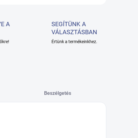
E A
SEGÍTÜNK A
VÁLASZTÁSBAN
őkre!
Értünk a termékeinkhez.
Beszélgetés