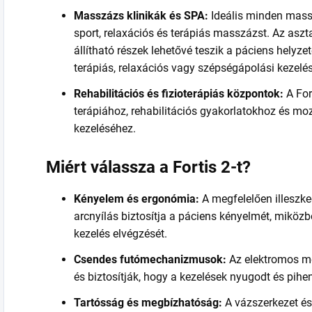
Masszázs klinikák és SPA:
Ideális minden mass
sport, relaxációs és terápiás masszázst. Az aszt
állítható részek lehetővé teszik a páciens helyzet
terápiás, relaxációs vagy szépségápolási kezel
Rehabilitációs és fizioterápiás központok:
A For
terápiához, rehabilitációs gyakorlatokhoz és mo
kezeléséhez.
Miért válassza a Fortis 2-t?
Kényelem és ergonómia:
A megfelelően illeszke
arcnyílás biztosítja a páciens kényelmét, miköz
kezelés elvégzését.
Csendes futómechanizmusok:
Az elektromos m
és biztosítják, hogy a kezelések nyugodt és pihe
Tartósság és megbízhatóság:
A vázszerkezet é