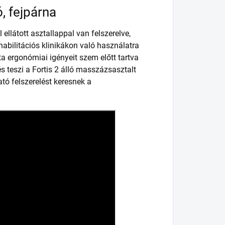
ó, fejpárna
ellátott asztallappal van felszerelve,
habilitációs klinikákon való használatra
a ergonómiai igényeit szem előtt tartva
és teszi a Fortis 2 álló masszázsasztalt
ó felszerelést keresnek a