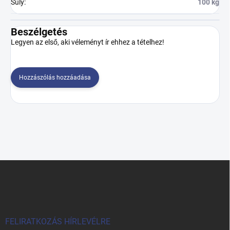
Súly
:
100 kg
Beszélgetés
Legyen az első, aki véleményt ír ehhez a tételhez!
Hozzászólás hozzáadása
L
á
b
l
é
c
FELIRATKOZÁS HÍRLEVÉLRE