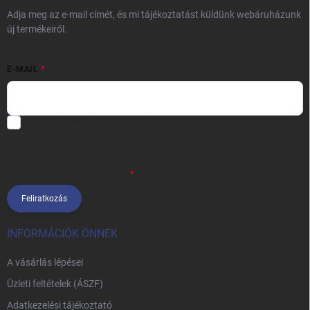
Adja meg az e-mail címét, és mi tájékoztatást küldünk webáruházunk
új termékeiről.
E-MAIL
Hozzájárulok, hogy az általam önként megadott nevem és e-mail
címem felhasználásával a(z)
*cég neve
részemre e-mail útján
hírleveleket, ajánlatokat küldjön. Kijelentem, hogy az
adatkezelési
tájékoztatót
elolvastam. Megértettem, hogy a hozzájárulásom
bármikor visszavonhatom.
Feliratkozás
INFORMÁCIÓK ÖNNEK
A vásárlás lépései
Üzleti feltételek (ÁSZF)
Adatkezelési tájékoztató