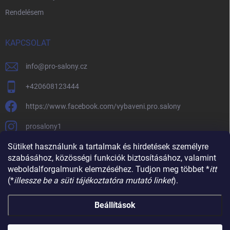
Rendelésem
KAPCSOLAT
info
@
pro-salony.cz
+420608123444
https://www.facebook.com/vybaveni.pro.salony
prosalony1
Sütiket használunk a tartalmak és hirdetések személyre
szabásához, közösségi funkciók biztosításához, valamint
weboldalforgalmunk elemzéséhez. Tudjon meg többet *
itt
(*
illessze be a süti tájékoztatóra mutató linket
).
Beállítások
Copyright 2026
SZALONBERENDEZESÉK
. Minden jog fenntartva.
Süti