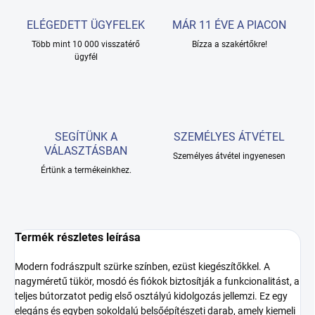
ELÉGEDETT ÜGYFELEK
MÁR 11 ÉVE A PIACON
Több mint 10 000 visszatérő
Bízza a szakértőkre!
ügyfél
SEGÍTÜNK A
SZEMÉLYES ÁTVÉTEL
VÁLASZTÁSBAN
Személyes átvétel ingyenesen
Értünk a termékeinkhez.
Termék részletes leírása
Modern fodrászpult szürke színben, ezüst kiegészítőkkel. A
nagyméretű tükör, mosdó és fiókok biztosítják a funkcionalitást, a
teljes bútorzatot pedig első osztályú kidolgozás jellemzi. Ez egy
elegáns és egyben sokoldalú belsőépítészeti darab, amely kiemeli