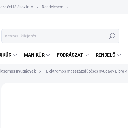
ezelési tájékoztató
Rendelésem
Keresés
DIKŰR
MANIKŰR
FODRÁSZAT
RENDELŐ
ektromos nyugágyak
Elektromos masszázsfűtéses nyugágy Libra 4
Nincs értékelés
Ugrás az értékeléshez
AKCIÓ
77
543
Egys
RA