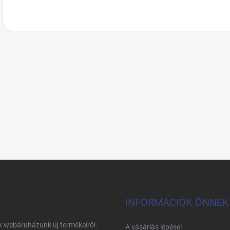
INFORMÁCIÓK ÖNNEK
nk webáruházunk új termékeiről.
A vásárlás lépései