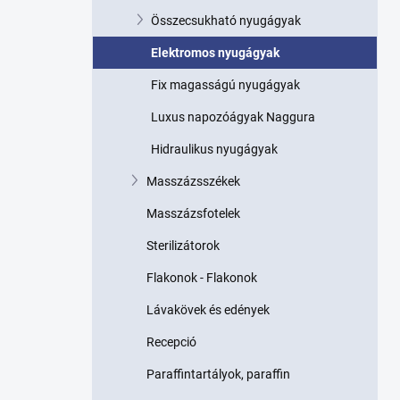
p
Összecsukható nyugágyak
a
n
Elektromos nyugágyak
e
l
Fix magasságú nyugágyak
Luxus napozóágyak Naggura
Hidraulikus nyugágyak
Masszázsszékek
Masszázsfotelek
Sterilizátorok
Flakonok - Flakonok
Lávakövek és edények
Recepció
Paraffintartályok, paraffin