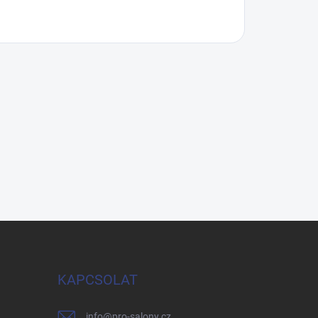
KAPCSOLAT
info
@
pro-salony.cz