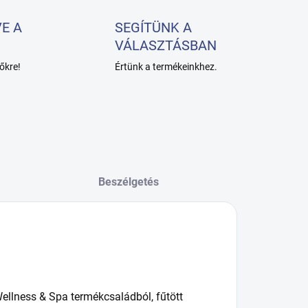
E A
SEGÍTÜNK A
VÁLASZTÁSBAN
őkre!
Értünk a termékeinkhez.
Beszélgetés
ellness & Spa termékcsaládból, fűtött