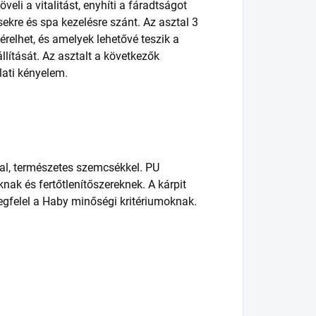
öveli a vitalitást, enyhíti a fáradtságot
ekre és spa kezelésre szánt. Az asztal 3
érelhet, és amelyek lehetővé teszik a
lítását. Az asztalt a következők
lati kényelem.
ával, természetes szemcsékkel. PU
nak és fertőtlenítőszereknek. A kárpit
megfelel a Haby minőségi kritériumoknak.