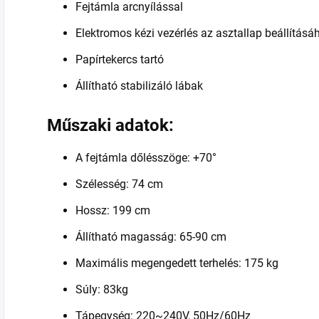
Fejtámla arcnyílással
Elektromos kézi vezérlés az asztallap beállításáh
Papírtekercs tartó
Állítható stabilizáló lábak
Műszaki adatok:
A fejtámla dőlésszöge: +70°
Szélesség: 74 cm
Hossz: 199 cm
Állítható magasság: 65-90 cm
Maximális megengedett terhelés: 175 kg
Súly: 83kg
Tápegység: 220~240V, 50Hz/60Hz