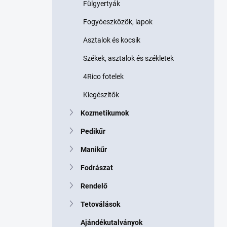
Fülgyertyák
Fogyóeszközök, lapok
Asztalok és kocsik
Székek, asztalok és székletek
4Rico fotelek
Kiegészítők
Kozmetikumok
Pedikűr
Manikűr
Fodrászat
Rendelő
Tetoválások
Ajándékutalványok