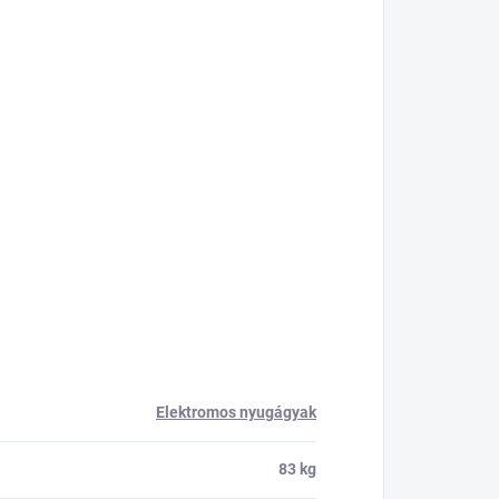
Elektromos nyugágyak
83 kg