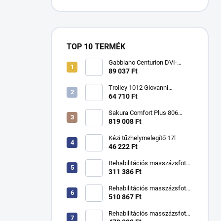
TOP 10 TERMÉK
Gabbiano Centurion DVI-
303W háromsebességes
89 037 Ft
ionos hajszárító fekete
színben
Trolley 1012 Giovanni
kozmetikai asztal
64 710 Ft
Sakura Comfort Plus 806
masszázsfotel
819 008 Ft
Kézi tűzhelymelegítő 17l
46 222 Ft
Rehabilitációs masszázsfotel
KSR kézikönyv
311 386 Ft
Rehabilitációs masszázsfotel
KSR H hidraulikus
510 867 Ft
Rehabilitációs masszázsfotel