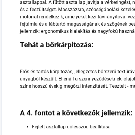
asztallappal. A fűtött asztallap javítja a vérkeringést, n
és a feszültséget. Masszázsra, szépségápolási kezelés
motorral rendelkezik, amelyeket kézi távirányítóval vez
fejtámla és a lábtartó magasságának és szögének beál
jellemzik: ergonomikus kialakítás és nagyfokú haszná
Tehát a bőrkárpitozás:
Erős és tartós kárpitozás, jellegzetes bőrszerű textúr
anyagból készült. Ellenáll a szennyeződéseknek, olajok
színe hosszú évekig megőrzi intenzitását. Tesztelt - 
A 4. fontot a következők jellemzik:
Fejlett asztallap dőlésszög beállítása