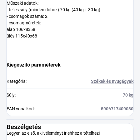
Műszaki adatok:
- teljes súly (minden doboz) 70 kg (40 kg + 30 kg)
- csomagok száma: 2
- csomagméretek:
alap 106x8x58
ülés 115x40x68
Kiegészítő paraméterek
Kategória
:
Székek és nyugágyak
Súly
:
70 kg
EAN vonalkód
:
5906717409080
Beszélgetés
Legyen az első, aki véleményt ír ehhez a tételhez!