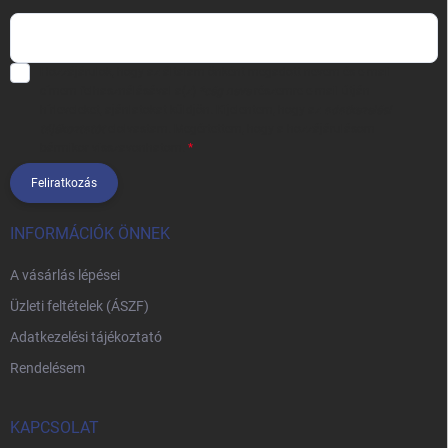
Hozzájárulok, hogy az általam önként megadott nevem és e-mail
címem felhasználásával a(z)
*cég neve
részemre e-mail útján
hírleveleket, ajánlatokat küldjön. Kijelentem, hogy az
adatkezelési
tájékoztatót
elolvastam. Megértettem, hogy a hozzájárulásom
bármikor visszavonhatom.
Feliratkozás
INFORMÁCIÓK ÖNNEK
A vásárlás lépései
Üzleti feltételek (ÁSZF)
Adatkezelési tájékoztató
Rendelésem
KAPCSOLAT