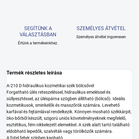
SEGÍTÜNK A
SZEMÉLYES ÁTVÉTEL
VÁLASZTÁSBAN
Személyes átvétel ingyenesen
Értünk a termékeinkhez.
Termék részletes leírása
A-210 D hidraulikus kozmetikai szék bölcsővel
Forgatható ülés reteszeléssel, hidraulikus emeléssel és
süllyesztéssel, az üléspárna szögben állítható (bölcső). Ideális
kozmetikusok, sminkelők és masszőrök számára. Levehető
karfával és fejtámlával rendelkezik. Könnyen mosható székkárpit,
öko-bőrből készült, szigorú uniós követelményeknek megfelelő,
esztétikus, fém nikkelezett elemekkel. A szék alatt tartó található
eldobható lepedők, szalvéták vagy törölközők számára.
A fotel fehér színben kapható.