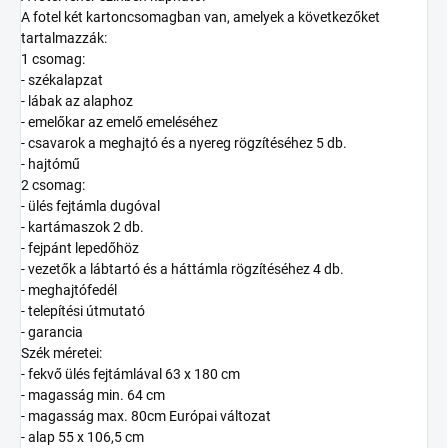
A fotel két kartoncsomagban van, amelyek a következőket
tartalmazzák:
1 csomag:
- székalapzat
- lábak az alaphoz
- emelőkar az emelő emeléséhez
- csavarok a meghajtó és a nyereg rögzítéséhez 5 db.
- hajtómű
2 csomag:
- ülés fejtámla dugóval
- kartámaszok 2 db.
- fejpánt lepedőhöz
- vezetők a lábtartó és a háttámla rögzítéséhez 4 db.
- meghajtófedél
- telepítési útmutató
- garancia
Szék méretei:
- fekvő ülés fejtámlával 63 x 180 cm
- magasság min. 64 cm
- magasság max. 80cm Európai változat
- alap 55 x 106,5 cm