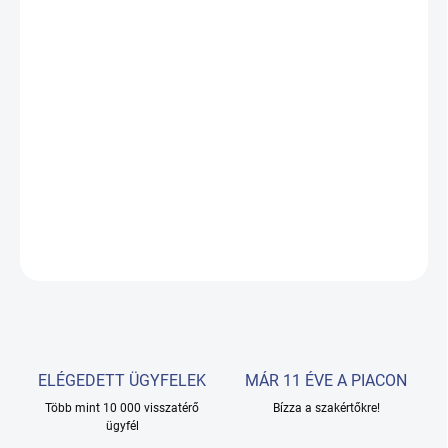
KÉZBESÍTÉS:
19.08.2026
−
+
Hozzáadás a kosárhoz
Kozmetikai szék hidraulikus emelővel, a fejtámlában és a
bölcsőben lévő nyílással.
RÉSZLETES INFORMÁCIÓ
KÉRDÉS
ELÉGEDETT ÜGYFELEK
MÁR 11 ÉVE A PIACON
Több mint 10 000 visszatérő
Bízza a szakértőkre!
ügyfél