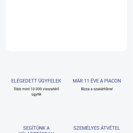
Alori Nano Nano védelem szövet tetőkre és ülésekre 500ml
RÉSZLETES INFORMÁCIÓ
KÉRDÉS
ELÉGEDETT ÜGYFELEK
MÁR 11 ÉVE A PIACON
Több mint 10 000 visszatérő
Bízza a szakértőkre!
ügyfél
SEGÍTÜNK A
SZEMÉLYES ÁTVÉTEL