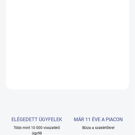
−
+
Hozzáadás a kosárhoz
Kényelmes stílusú szék nagy sűrűségű poliuretán fröccsöntött
habbal és fém belső szerkezettel. Nagyon vékony, kerek talp a
professzionális szakemberek számára extra kényelemért.
Krómozott fém kivitelben. Zárható, kiváló minőségű hidraulikus
szivattyú fékkel. Fekete kárpitozás.
RÉSZLETES INFORMÁCIÓ
KÉRDÉS
ELÉGEDETT ÜGYFELEK
MÁR 11 ÉVE A PIACON
Több mint 10 000 visszatérő
Bízza a szakértőkre!
ügyfél