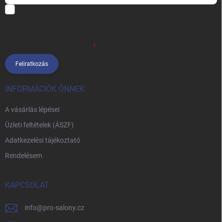
Hozzájárulok, hogy az általam önként megadott nevem és e-mail
címem felhasználásával a(z)
*cég neve
részemre e-mail útján
hírleveleket, ajánlatokat küldjön. Kijelentem, hogy az
adatkezelési
tájékoztatót
elolvastam. Megértettem, hogy a hozzájárulásom
bármikor visszavonhatom.
Feliratkozás
INFORMÁCIÓK ÖNNEK
A vásárlás lépései
Üzleti feltételek (ÁSZF)
Adatkezelési tájékoztató
Rendelésem
KAPCSOLAT
info
@
pro-salony.cz