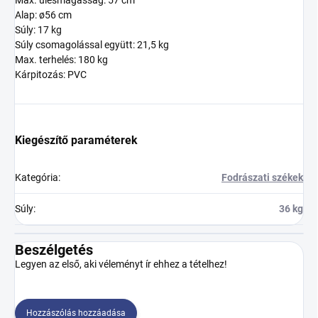
Max. ülésmagasság: 57 cm
Alap: ø56 cm
Súly: 17 kg
Súly csomagolással együtt: 21,5 kg
Max. terhelés: 180 kg
Kárpitozás: PVC
Kiegészítő paraméterek
Kategória
:
Fodrászati székek
Súly
:
36 kg
Beszélgetés
Legyen az első, aki véleményt ír ehhez a tételhez!
Hozzászólás hozzáadása