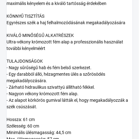
maximális kényelem és a kiváló tartósság érdekében
KÖNNYŰ TISZTÍTÁS
Egyrészes szék a haj felhalmozódásának megakadályozására
KIVÁLÓ MINŐSÉGŰ ALKATRÉSZEK
Ultra-vékony krómozott fém alap a professzionális használat
további kényelméért
TULAJDONSÁGOK
- Nagy sűrűségű hab és fém belső szerkezet.
- Egy darabból álló, hézagmentes ülés a szőrösödés
megakadályozására.
- Zárható hidraulikus szivattyú állítható fékkel.
- Nagyon vékony krómozott fém alap.
- Az alapot körkörös gumival látták el, hogy megakadályozzák a
szék csúszását.
Hossza: 61 cm
Szélesség: 60 cm
Minimális ülésmagasság: 44,5 cm