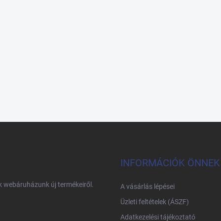
INFORMÁCIÓK ÖNNEK
nk webáruházunk új termékeiről.
A vásárlás lépései
Üzleti feltételek (ÁSZF)
Adatkezelési tájékoztató