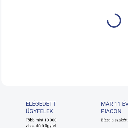
Teto
RÉSZ
ELÉGEDETT
MÁR 11 ÉV
ÜGYFELEK
PIACON
Több mint 10 000
Bízza a szakért
visszatérő ügyfél