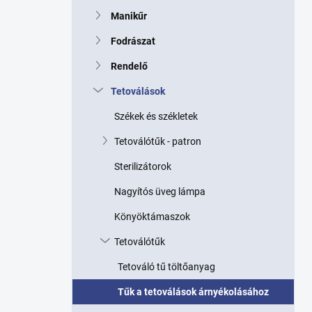
p
Manikűr
a
n
Fodrászat
e
l
Rendelő
Tetoválások
Székek és székletek
Tetoválótűk - patron
Sterilizátorok
Nagyítós üveg lámpa
Könyöktámaszok
Tetoválótűk
Tetováló tű töltőanyag
Tűk a tetoválások árnyékolásához