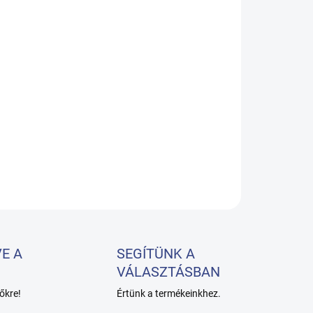
−
+
Hozzáadás a kosárhoz
válótűk EL CARTEL
LETES INFORMÁCIÓ
KÉRDÉS
E A
SEGÍTÜNK A
VÁLASZTÁSBAN
őkre!
Értünk a termékeinkhez.