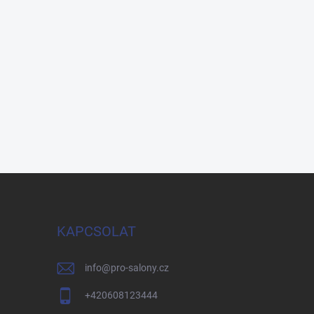
KAPCSOLAT
info
@
pro-salony.cz
+420608123444