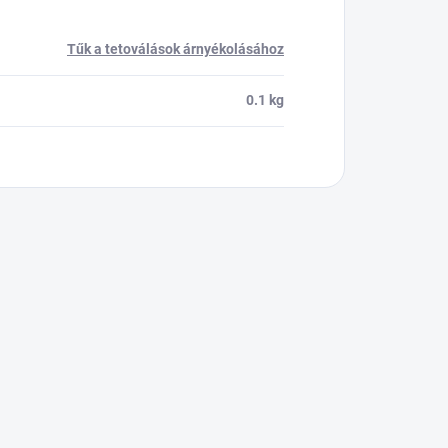
Tűk a tetoválások árnyékolásához
0.1 kg