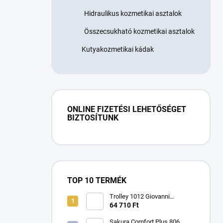
Hidraulikus kozmetikai asztalok
Összecsukható kozmetikai asztalok
Kutyakozmetikai kádak
ONLINE FIZETÉSI LEHETŐSÉGET
BIZTOSÍTUNK
TOP 10 TERMÉK
Trolley 1012 Giovanni
kozmetikai asztal
64 710 Ft
Sakura Comfort Plus 806