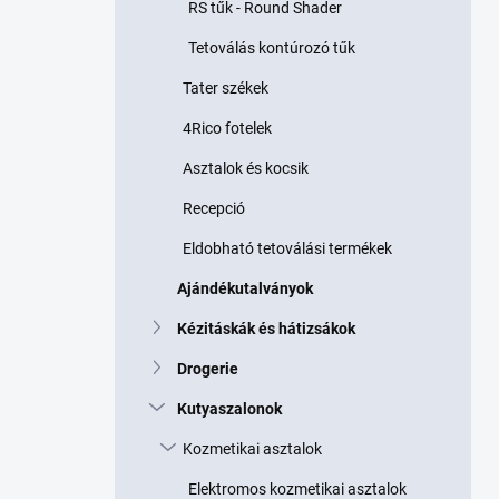
RS tűk - Round Shader
Tetoválás kontúrozó tűk
Tater székek
4Rico fotelek
Asztalok és kocsik
Recepció
Eldobható tetoválási termékek
Ajándékutalványok
Kézitáskák és hátizsákok
Drogerie
Kutyaszalonok
Kozmetikai asztalok
Elektromos kozmetikai asztalok