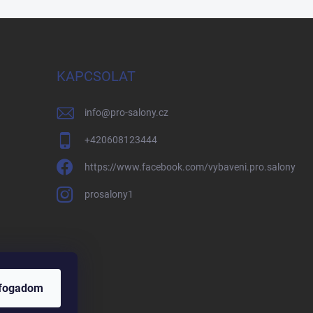
KAPCSOLAT
info
@
pro-salony.cz
+420608123444
https://www.facebook.com/vybaveni.pro.salony
prosalony1
lfogadom