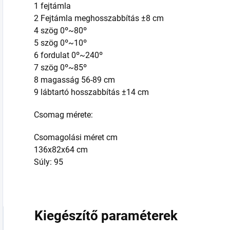
1 fejtámla
2 Fejtámla meghosszabbítás ±8 cm
4 szög 0º~80º
5 szög 0º~10º
6 fordulat 0º~240º
7 szög 0º~85º
8 magasság 56-89 cm
9 lábtartó hosszabbítás ±14 cm
Csomag mérete:
Csomagolási méret cm
136x82x64 cm
Súly: 95
Kiegészítő paraméterek