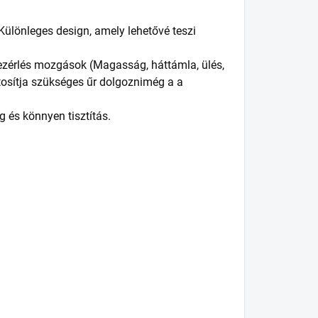
Különleges
design, amely
lehetővé teszi
ezérlés
mozgások
(Magasság,
háttámla,
ülés,
tosítja
szükséges
űr
dolgozni
még a
a
g és
könnyen
tisztítás.