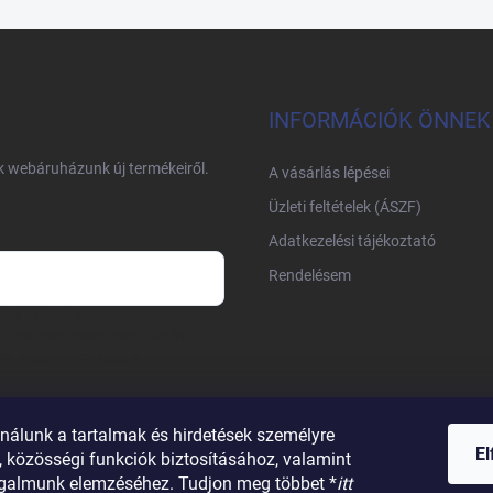
INFORMÁCIÓK ÖNNEK
nk webáruházunk új termékeiről.
A vásárlás lépései
Üzleti feltételek (ÁSZF)
Adatkezelési tájékoztató
Rendelésem
m és e-mail címem
írleveleket, ajánlatokat küldjön.
am. Megértettem, hogy a
nálunk a tartalmak és hirdetések személyre
E
 közösségi funkciók biztosításához, valamint
galmunk elemzéséhez. Tudjon meg többet *
itt