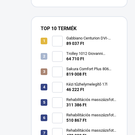
TOP 10 TERMÉK
Gabbiano Centurion DVI-
303W háromsebességes
89 037 Ft
ionos hajszárító fekete
színben
Trolley 1012 Giovanni
kozmetikai asztal
64 710 Ft
Sakura Comfort Plus 806
masszázsfotel
819 008 Ft
Kézi tűzhelymelegítő 17l
46 222 Ft
Rehabilitációs masszázsfotel
KSR kézikönyv
311 386 Ft
Rehabilitációs masszázsfotel
KSR H hidraulikus
510 867 Ft
Rehabilitációs masszázsfotel