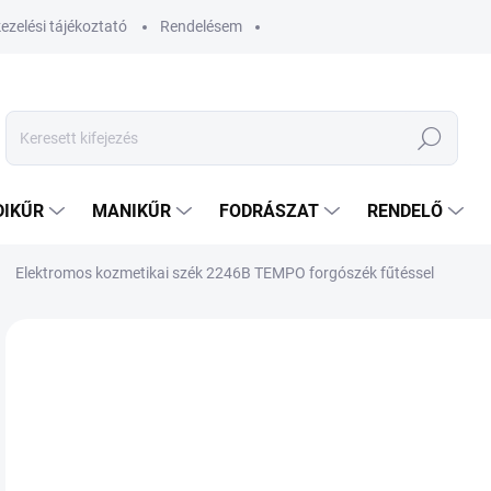
ezelési tájékoztató
Rendelésem
Keresés
DIKŰR
MANIKŰR
FODRÁSZAT
RENDELŐ
Elektromos kozmetikai szék 2246B TEMPO forgószék fűtéssel
Nincs értékelés
Ugrás az értékeléshez
MÁRKA:
WEELKO
74
584
Egys
RA