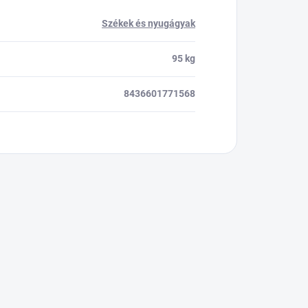
Székek és nyugágyak
95 kg
8436601771568