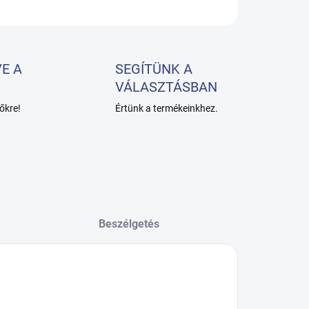
KÉRDÉS
E A
SEGÍTÜNK A
VÁLASZTÁSBAN
őkre!
Értünk a termékeinkhez.
Beszélgetés