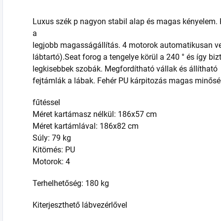
Luxus
szék
p
nagyon
stabil alap
és magas
kényelem.
a
legjobb
magasságállítás
.
4
motorok
automatikusan
v
lábtartó
).Seat
forog
a tengelye körül
a
240
°
és így biz
legkisebbek
szobák.
Megfordítható
vállak és
állítható
fejtámlák
a
lábak.
Fehér
PU
kárpitozás
magas minősé
fűtéssel
Méret kartámasz nélkül: 186x57 cm
Méret kartámlával: 186x82 cm
Súly: 79 kg
Kitömés: PU
Motorok
: 4
Terhelhetőség: 180 kg
Kiterjeszthető lábvezérlővel