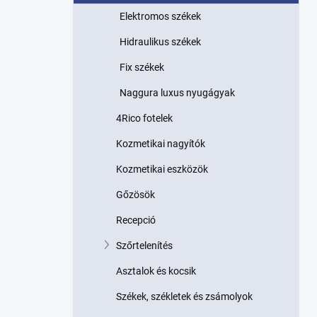
p
Elektromos székek
a
n
Hidraulikus székek
e
l
Fix székek
Naggura luxus nyugágyak
4Rico fotelek
Kozmetikai nagyítók
Kozmetikai eszközök
Gőzösök
Recepció
Szőrtelenítés
Asztalok és kocsik
Székek, székletek és zsámolyok