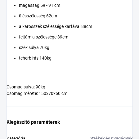
magasság 59 - 91 cm
ülésszélesség 62cm
a karosszék szélessége karfával 88cm
fejtámla szélessége 39cm
szék súlya 70kg
teherbírás 140kg
Csomag súlya: 90kg
Csomag mérete: 150x70x60 cm
Kiegészítő paraméterek
Kategória
:
Székek és nyugágyak