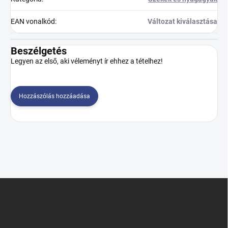
EAN vonalkód
:
Változat kiválasztása
Beszélgetés
Legyen az első, aki véleményt ír ehhez a tételhez!
Hozzászólás hozzáadása
L
á
b
l