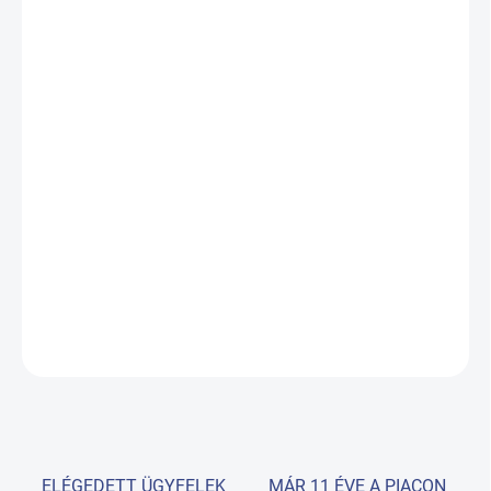
VÁLTOZAT
VÁRHATÓ KÉZBESÍTÉS:
VÁLTOZAT
KIVÁLASZTÁSA
−
+
Hozzáadás a kosárhoz
Elektromos szépségápolási szék 4 motorral. A szék magassága,
háttámlája, lábtartója és az ülés dőlése szabályozható
RÉSZLETES INFORMÁCIÓ
KÉRDÉS
ELÉGEDETT ÜGYFELEK
MÁR 11 ÉVE A PIACON