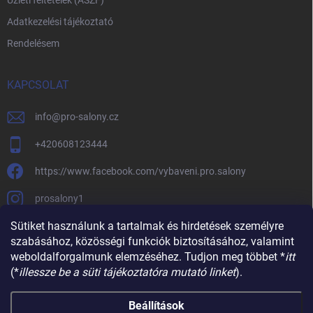
Üzleti feltételek (ÁSZF)
Adatkezelési tájékoztató
Rendelésem
KAPCSOLAT
info
@
pro-salony.cz
+420608123444
https://www.facebook.com/vybaveni.pro.salony
prosalony1
Sütiket használunk a tartalmak és hirdetések személyre
szabásához, közösségi funkciók biztosításához, valamint
weboldalforgalmunk elemzéséhez. Tudjon meg többet *
itt
(*
illessze be a süti tájékoztatóra mutató linket
).
Beállítások