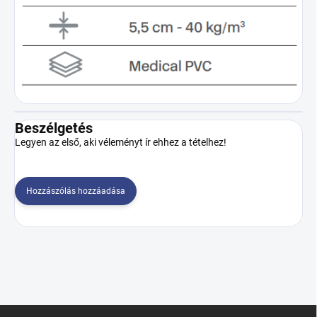
Beszélgetés
Legyen az első, aki véleményt ír ehhez a tételhez!
Hozzászólás hozzáadása
L