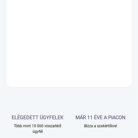
VÁLTOZAT
−
+
Hozzáadás a kosárhoz
Négy testű elektromos masszázsasztal fizioterápiás
kezelésekhez.
RÉSZLETES INFORMÁCIÓ
KÉRDÉS
ELÉGEDETT ÜGYFELEK
MÁR 11 ÉVE A PIACON
Több mint 10 000 visszatérő
Bízza a szakértőkre!
ügyfél