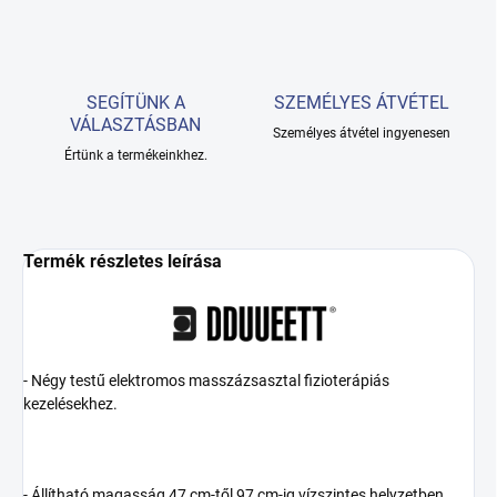
SEGÍTÜNK A
SZEMÉLYES ÁTVÉTEL
VÁLASZTÁSBAN
Személyes átvétel ingyenesen
Értünk a termékeinkhez.
Termék részletes leírása
‑ Négy testű elektromos masszázsasztal fizioterápiás
kezelésekhez.
‑ Állítható magasság 47 cm-től 97 cm-ig vízszintes helyzetben.