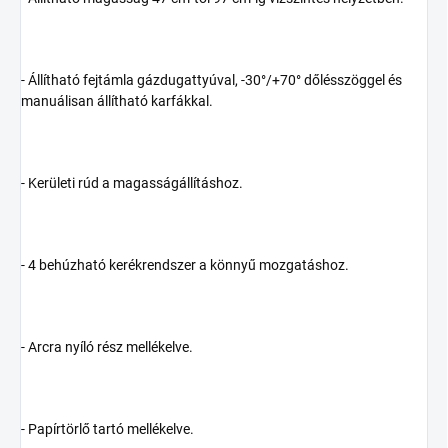
‑ Állítható fejtámla gázdugattyúval, -30°/+70° dőlésszöggel és
manuálisan állítható karfákkal.
‑ Kerületi rúd a magasságállításhoz.
‑ 4 behúzható kerékrendszer a könnyű mozgatáshoz.
‑ Arcra nyíló rész mellékelve.
‑ Papírtörlő tartó mellékelve.