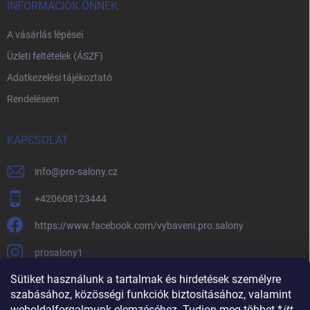
INFORMÁCIÓK ÖNNEK
A vásárlás lépései
Üzleti feltételek (ÁSZF)
Adatkezelési tájékoztató
Rendelésem
KAPCSOLAT
info
@
pro-salony.cz
+420608123444
https://www.facebook.com/vybaveni.pro.salony
prosalony1
Sütiket használunk a tartalmak és hirdetések személyre
szabásához, közösségi funkciók biztosításához, valamint
weboldalforgalmunk elemzéséhez. Tudjon meg többet *
itt