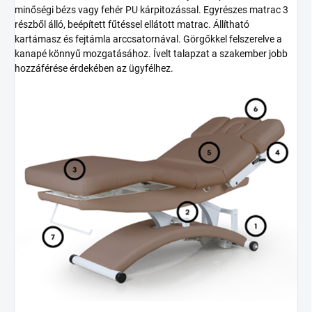
minőségi bézs vagy fehér PU kárpitozással. Egyrészes matrac 3
részből álló, beépített fűtéssel ellátott matrac. Állítható
kartámasz és fejtámla arccsatornával. Görgőkkel felszerelve a
kanapé könnyű mozgatásához. Ívelt talapzat a szakember jobb
hozzáférése érdekében az ügyfélhez.