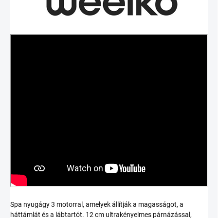
Spa nyugágy 3 motorral, amelyek állítják a magasságot, a
háttámlát és a lábtartót. 12 cm ultrakényelmes párnázással,