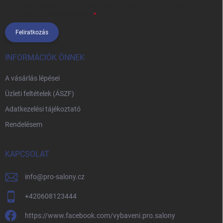
tájékoztatót
elolvastam. Megértettem, hogy a hozzájárulásom
bármikor visszavonhatom.
Feliratkozás
INFORMÁCIÓK ÖNNEK
A vásárlás lépései
Üzleti feltételek (ÁSZF)
Adatkezelési tájékoztató
Rendelésem
KAPCSOLAT
info
@
pro-salony.cz
+420608123444
https://www.facebook.com/vybaveni.pro.salony