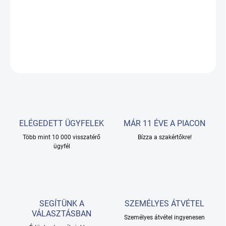
arc és a szemkörnyék kezelésére... Lehetőség van a hullám
típusának kiválasztására a különböző típusú kezelésekhez.
RÉSZLETES INFORMÁCIÓ
KÉRDÉS
ELÉGEDETT ÜGYFELEK
MÁR 11 ÉVE A PIACON
Több mint 10 000 visszatérő
Bízza a szakértőkre!
ügyfél
SEGÍTÜNK A
SZEMÉLYES ÁTVÉTEL
VÁLASZTÁSBAN
Személyes átvétel ingyenesen