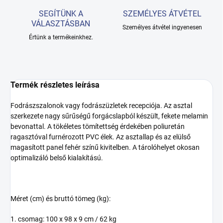
SEGÍTÜNK A
SZEMÉLYES ÁTVÉTEL
VÁLASZTÁSBAN
Személyes átvétel ingyenesen
Értünk a termékeinkhez.
Termék részletes leírása
Fodrászszalonok vagy fodrászüzletek recepciója. Az asztal
szerkezete nagy sűrűségű forgácslapból készült, fekete melamin
bevonattal. A tökéletes tömítettség érdekében poliuretán
ragasztóval furnérozott PVC élek. Az asztallap és az elülső
magasított panel fehér színű kivitelben. A tárolóhelyet okosan
optimalizáló belső kialakítású.
Méret (cm) és bruttó tömeg (kg):
1. csomag: 100 x 98 x 9 cm / 62 kg