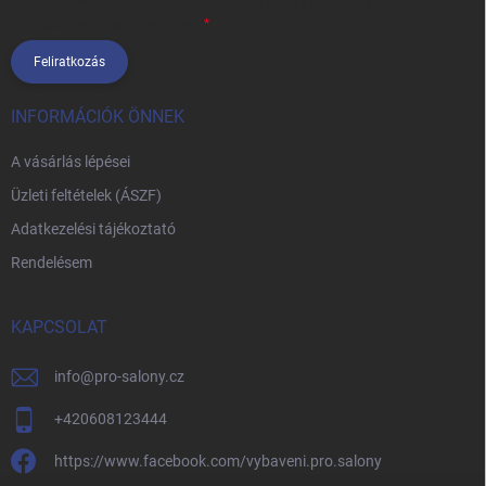
tájékoztatót
elolvastam. Megértettem, hogy a hozzájárulásom
bármikor visszavonhatom.
Feliratkozás
INFORMÁCIÓK ÖNNEK
A vásárlás lépései
Üzleti feltételek (ÁSZF)
Adatkezelési tájékoztató
Rendelésem
KAPCSOLAT
info
@
pro-salony.cz
+420608123444
https://www.facebook.com/vybaveni.pro.salony