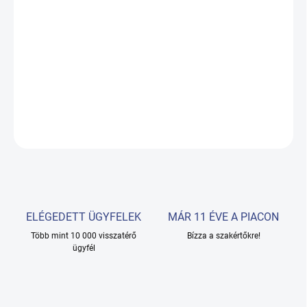
−
+
Hozzáadás a kosárhoz
HUSH - FÁBÓL KÉSZÜLT RECEPCIÓS PULT FEKETE-DECO FEKETE
SZÍNBEN
RÉSZLETES INFORMÁCIÓ
KÉRDÉS
ELÉGEDETT ÜGYFELEK
MÁR 11 ÉVE A PIACON
Több mint 10 000 visszatérő
Bízza a szakértőkre!
ügyfél