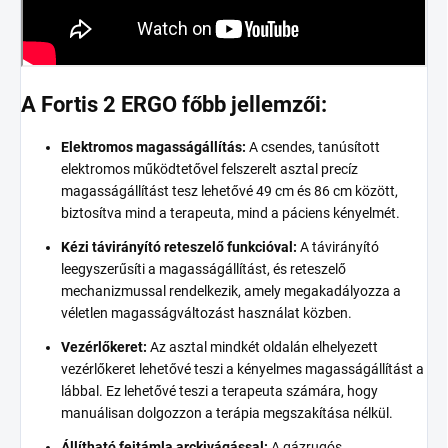
A Fortis 2 ERGO főbb jellemzői:
Elektromos magasságállítás:
A csendes, tanúsított
elektromos működtetővel felszerelt asztal precíz
magasságállítást tesz lehetővé 49 cm és 86 cm között,
biztosítva mind a terapeuta, mind a páciens kényelmét.
Kézi távirányító reteszelő funkcióval:
A távirányító
leegyszerűsíti a magasságállítást, és reteszelő
mechanizmussal rendelkezik, amely megakadályozza a
véletlen magasságváltozást használat közben.
Vezérlőkeret:
Az asztal mindkét oldalán elhelyezett
vezérlőkeret lehetővé teszi a kényelmes magasságállítást a
lábbal. Ez lehetővé teszi a terapeuta számára, hogy
manuálisan dolgozzon a terápia megszakítása nélkül.
Állítható fejtámla arckivágással:
A gázrugós