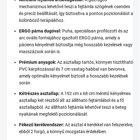
mechanizmus lehetővé teszi a fejtámla szögének csendes
és precíz beállítását, így biztosítva a pontos pozicionálást a
különböző terápiákhoz.
ERGO párna dugóval:
Puha, speciálisan profilozott és az
arc ovális formájához igazított ERGO párna, amely a
páciens kényelmét biztosítja még hosszabb kezelések vagy
masszázsok során is.
Prémium anyagok:
Az asztallap tartós, könnyen tisztítható
PVC kárpitozással és 7 cm vastag habbal van bevonva,
amely optimális kényelmet biztosít a hosszabb kezelések
során.
Kétrészes asztallap:
A 192 cm x 68 cm méretű kényelmes
asztallap két részből áll: az állítható fejtámlából és a fő
asztallapból. Az állítható fejtámla lehetővé teszi a beteg
nyakának megfelelő pozicionálását.
Fékező kerékrendszer:
Az asztal 4 kerékkel van felszerelve,
ebből 2 forgó, a könnyű mozgatás érdekében.