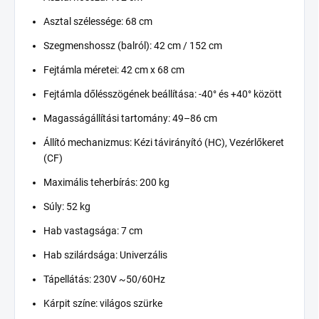
Asztal szélessége: 68 cm
Szegmenshossz (balról): 42 cm / 152 cm
Fejtámla méretei: 42 cm x 68 cm
Fejtámla dőlésszögének beállítása: -40° és +40° között
Magasságállítási tartomány: 49–86 cm
Állító mechanizmus: Kézi távirányító (HC), Vezérlőkeret
(CF)
Maximális teherbírás: 200 kg
Súly: 52 kg
Hab vastagsága: 7 cm
Hab szilárdsága: Univerzális
Tápellátás: 230V ~50/60Hz
Kárpit színe: világos szürke