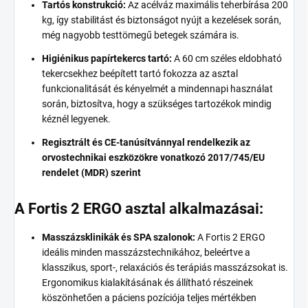
Tartós konstrukció:
Az acélváz maximális teherbírása 200
kg, így stabilitást és biztonságot nyújt a kezelések során,
még nagyobb testtömegű betegek számára is.
Higiénikus papírtekercs tartó:
A 60 cm széles eldobható
tekercsekhez beépített tartó fokozza az asztal
funkcionalitását és kényelmét a mindennapi használat
során, biztosítva, hogy a szükséges tartozékok mindig
kéznél legyenek.
Regisztrált és CE-tanúsítvánnyal rendelkezik az
orvostechnikai eszközökre vonatkozó 2017/745/EU
rendelet (MDR) szerint
A Fortis 2 ERGO asztal alkalmazásai:
Masszázsklinikák és SPA szalonok:
A Fortis 2 ERGO
ideális minden masszázstechnikához, beleértve a
klasszikus, sport-, relaxációs és terápiás masszázsokat is.
Ergonomikus kialakításának és állítható részeinek
köszönhetően a páciens pozíciója teljes mértékben