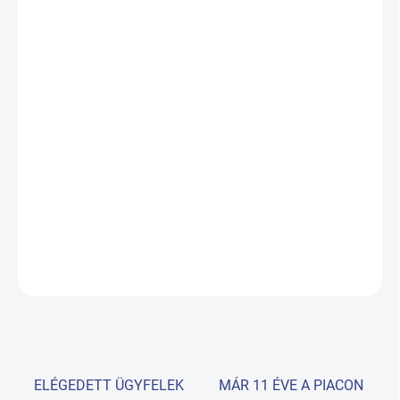
VÁRHATÓ
KÉZBESÍTÉS:
18.08.2026
−
+
Hozzáadás a kosárhoz
A kétrészes asztallappal, ERGO párnával, kézi távirányítóval és
vezérlőkerettel ellátott Fortis 2 ERGO masszázsasztal
professzionális masszázs-, fizioterápiás és rehabilitációs
klinikákon való használatra készült.
RÉSZLETES INFORMÁCIÓ
KÉRDÉS
ELÉGEDETT ÜGYFELEK
MÁR 11 ÉVE A PIACON