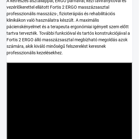
A kétrészes asztallappal, ERGO párnával, kézi távirányítóval és
vezérlőkerettel ellátott Fortis 2 ERGO masszázsasztal
professzionális masszázs-, fizioterápiás és rehabilitációs
klinikákon való használatra készült. A maximális
pácienskényelmet és a terapeuta ergonómiai igényeit szem előtt
tartva tervezték. További funkcióival és tartós konstrukciójával a
Fortis 2 ERGO álló masszázsasztal megbízható megoldás azok
számára, akik kiváló minőségű felszerelést keresnek
professzionális kezelésekhez.