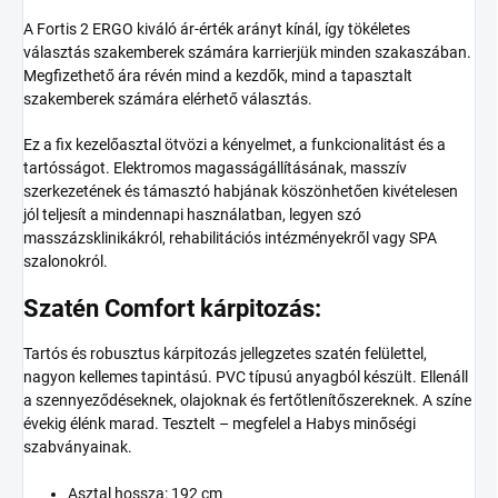
A Fortis 2 ERGO kiváló ár-érték arányt kínál, így tökéletes
választás szakemberek számára karrierjük minden szakaszában.
Megfizethető ára révén mind a kezdők, mind a tapasztalt
szakemberek számára elérhető választás.
Ez a fix kezelőasztal ötvözi a kényelmet, a funkcionalitást és a
tartósságot. Elektromos magasságállításának, masszív
szerkezetének és támasztó habjának köszönhetően kivételesen
jól teljesít a mindennapi használatban, legyen szó
masszázsklinikákról, rehabilitációs intézményekről vagy SPA
szalonokról.
Szatén Comfort kárpitozás:
Tartós és robusztus kárpitozás jellegzetes szatén felülettel,
nagyon kellemes tapintású. PVC típusú anyagból készült. Ellenáll
a szennyeződéseknek, olajoknak és fertőtlenítőszereknek. A színe
évekig élénk marad. Tesztelt – megfelel a Habys minőségi
szabványainak.
Asztal hossza: 192 cm