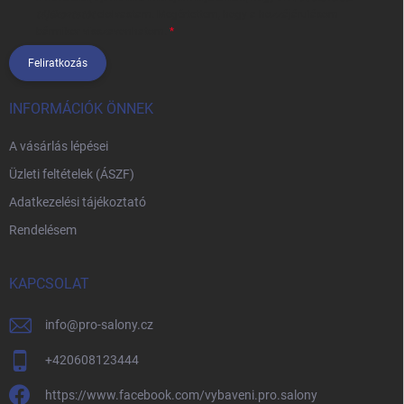
tájékoztatót
elolvastam. Megértettem, hogy a hozzájárulásom
bármikor visszavonhatom.
Feliratkozás
INFORMÁCIÓK ÖNNEK
A vásárlás lépései
Üzleti feltételek (ÁSZF)
Adatkezelési tájékoztató
Rendelésem
KAPCSOLAT
info
@
pro-salony.cz
+420608123444
https://www.facebook.com/vybaveni.pro.salony