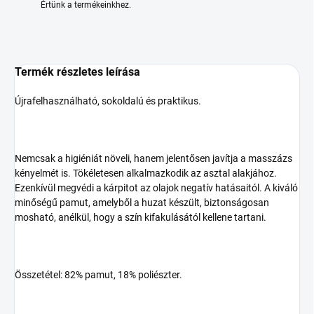
Értünk a termékeinkhez.
Termék részletes leírása
Újrafelhasználható, sokoldalú és praktikus.
Nemcsak a higiéniát növeli, hanem jelentősen javítja a masszázs
kényelmét is. Tökéletesen alkalmazkodik az asztal alakjához.
Ezenkívül megvédi a kárpitot az olajok negatív hatásaitól. A kiváló
minőségű pamut, amelyből a huzat készült, biztonságosan
mosható, anélkül, hogy a szín kifakulásától kellene tartani.
Összetétel: 82% pamut, 18% poliészter.