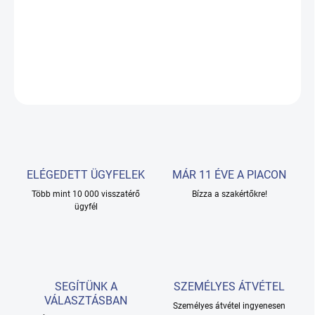
kényelmét is. Tökéletesen alkalmazkodik az asztal
alakjához.
RÉSZLETES INFORMÁCIÓ
KÉRDÉS
ELÉGEDETT ÜGYFELEK
MÁR 11 ÉVE A PIACON
Több mint 10 000 visszatérő
Bízza a szakértőkre!
ügyfél
SEGÍTÜNK A
SZEMÉLYES ÁTVÉTEL
VÁLASZTÁSBAN
Személyes átvétel ingyenesen