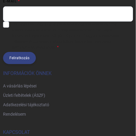
E-MAIL
Hozzájárulok, hogy az általam önként megadott nevem és e-mail
címem felhasználásával a(z)
*cég neve
részemre e-mail útján
hírleveleket, ajánlatokat küldjön. Kijelentem, hogy az
adatkezelési
tájékoztatót
elolvastam. Megértettem, hogy a hozzájárulásom
bármikor visszavonhatom.
Feliratkozás
INFORMÁCIÓK ÖNNEK
A vásárlás lépései
Üzleti feltételek (ÁSZF)
Adatkezelési tájékoztató
Rendelésem
KAPCSOLAT