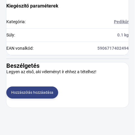
Kiegészítő paraméterek
Kategória
:
Pedikűr
Súly
:
0.1 kg
EAN vonalkód
:
5906717402494
Beszélgetés
Legyen az első, aki véleményt ír ehhez a tételhez!
Hozzászólás hozzáadása