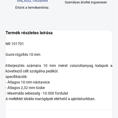
VÁLASZTÁSBAN
Személyes átvétel ingyenesen
Értünk a termékeinkhez.
Termék részletes leírása
NR 101701
Gumi rögzítés
10 mm
Kiterjesztés
számára
10 mm
méret
csiszolóanyag
kalapok
a
következő célt szolgálva
pedikűr.
specifikációk:
- Átlagos
10 mm
nástavece
- Átlagos
2,32 mm
tüske
-
Maximális sebesség
-
10.000 fordulat
A melléklet
ideális
marógépek
elérhető a
ajánlatunkban
.