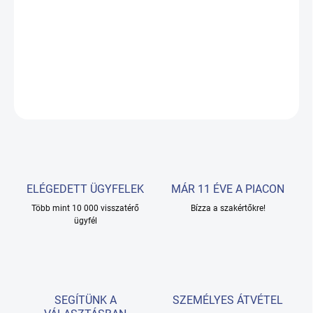
Gumi rögzítés a pedikűrözéshez használt 10 mm-es
csiszolósapkákhoz
RÉSZLETES INFORMÁCIÓ
KÉRDÉS
ELÉGEDETT ÜGYFELEK
MÁR 11 ÉVE A PIACON
Több mint 10 000 visszatérő
Bízza a szakértőkre!
ügyfél
SEGÍTÜNK A
SZEMÉLYES ÁTVÉTEL