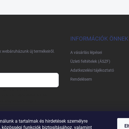
INFORMÁCIÓK ÖNNEK
nk webáruházunk új termékeiről.
A vásárlás lépései
Üzleti feltételek (ÁSZF)
Adatkezelési tájékoztató
Rendelésem
m és e-mail címem
írleveleket, ajánlatokat küldjön.
am. Megértettem, hogy a
nálunk a tartalmak és hirdetések személyre
E
 közösségi funkciók biztosításához, valamint