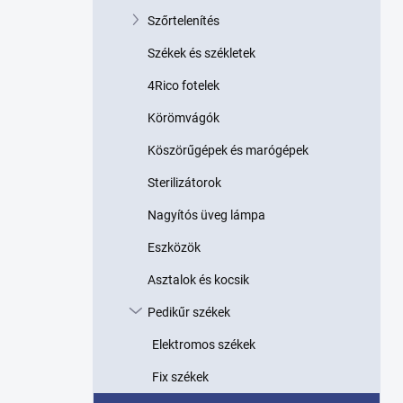
p
Szőrtelenítés
a
n
Székek és székletek
e
l
4Rico fotelek
Körömvágók
Köszörűgépek és marógépek
Sterilizátorok
Nagyítós üveg lámpa
Eszközök
Asztalok és kocsik
Pedikűr székek
Elektromos székek
Fix székek