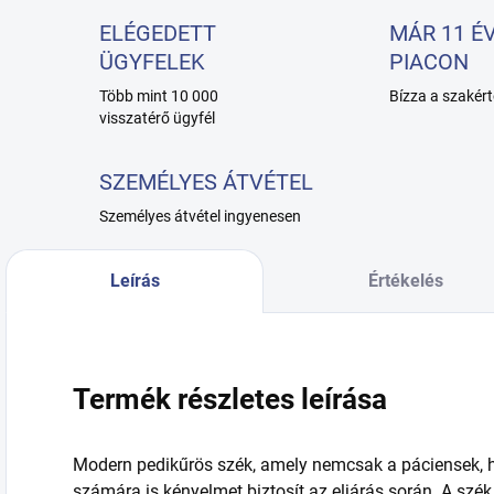
ELÉGEDETT
MÁR 11 ÉV
ÜGYFELEK
PIACON
Több mint 10 000
Bízza a szakért
visszatérő ügyfél
SZEMÉLYES ÁTVÉTEL
Személyes átvétel ingyenesen
Leírás
Értékelés
Termék részletes leírása
Modern pedikűrös szék, amely nemcsak a páciensek, 
számára is kényelmet biztosít az eljárás során. A szé