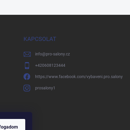
KAPCSOLAT
info
@
pro-salony.cz
+420608123444
https://www.facebook.com/vybaveni.pro.salony
prosalony1
lfogadom