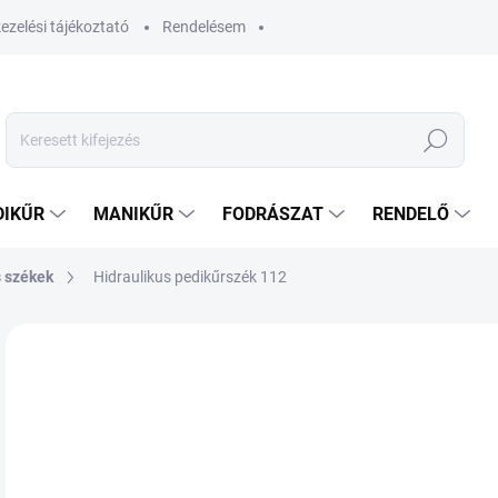
ezelési tájékoztató
Rendelésem
Keresés
DIKŰR
MANIKŰR
FODRÁSZAT
RENDELŐ
s székek
Hidraulikus pedikűrszék 112
Nincs értékelés
Ugrás az értékeléshez
MÁRKA:
PRO SALON
22
173
Egys
VÁ