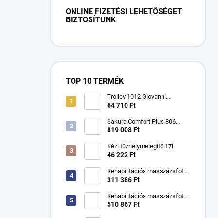
ONLINE FIZETÉSI LEHETŐSÉGET
BIZTOSÍTUNK
TOP 10 TERMÉK
Trolley 1012 Giovanni
kozmetikai asztal
64 710 Ft
Sakura Comfort Plus 806
masszázsfotel
819 008 Ft
Kézi tűzhelymelegítő 17l
46 222 Ft
Rehabilitációs masszázsfotel
KSR kézikönyv
311 386 Ft
Rehabilitációs masszázsfotel
KSR H hidraulikus
510 867 Ft