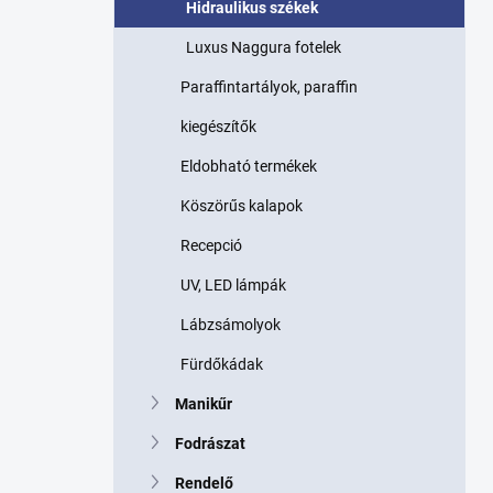
Hidraulikus székek
Luxus Naggura fotelek
Paraffintartályok, paraffin
kiegészítők
Eldobható termékek
Köszörűs kalapok
Recepció
UV, LED lámpák
Lábzsámolyok
Fürdőkádak
Manikűr
Fodrászat
Rendelő