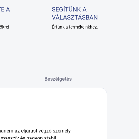
E A
SEGÍTÜNK A
VÁLASZTÁSBAN
őkre!
Értünk a termékeinkhez.
Beszélgetés
hanem az eljárást végző személy
k masszív és nagyon stabil.