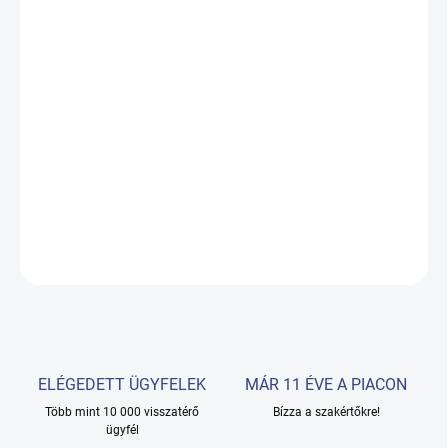
19.08.2026
−
+
Hozzáadás a kosárhoz
INFRAZON falra Gabbiano 868A
Az infrazon egy olyan eszköz, amelyet a kémiai kezelések és
hajkezelések felgyorsítására használnak.
RÉSZLETES INFORMÁCIÓ
KÉRDÉS
ELÉGEDETT ÜGYFELEK
MÁR 11 ÉVE A PIACON
Több mint 10 000 visszatérő
Bízza a szakértőkre!
ügyfél