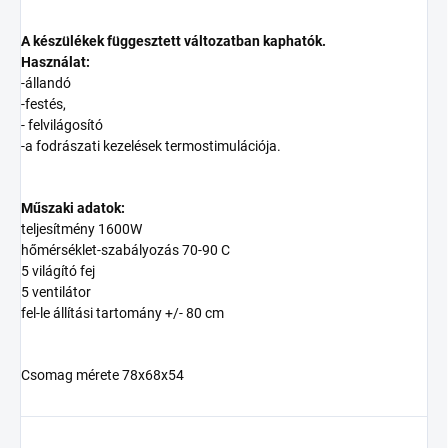
A készülékek függesztett változatban kaphatók.
Használat:
-állandó
-festés,
- felvilágosító
-a fodrászati kezelések termostimulációja.
Műszaki adatok:
teljesítmény 1600W
hőmérséklet-szabályozás 70-90 C
5 világító fej
5 ventilátor
fel-le állítási tartomány +/- 80 cm
Csomag mérete 78x68x54