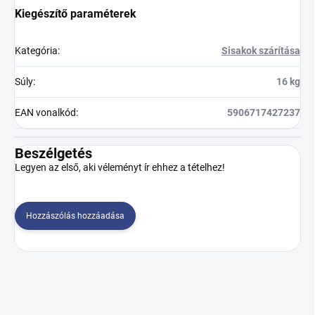
Kiegészítő paraméterek
Kategória
:
Sisakok szárítása
Súly
:
16 kg
EAN vonalkód
:
5906717427237
Beszélgetés
Legyen az első, aki véleményt ír ehhez a tételhez!
Hozzászólás hozzáadása