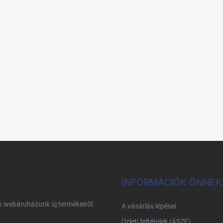
INFORMÁCIÓK ÖNNEK
nk webáruházunk új termékeiről.
A vásárlás lépései
Üzleti feltételek (ÁSZF)