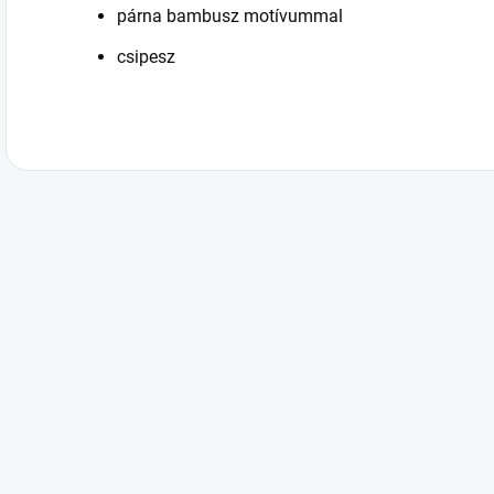
párna bambusz motívummal
csipesz