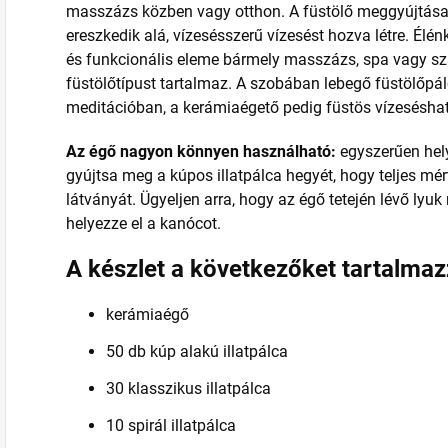
masszázs közben vagy otthon. A füstölő meggyújtása 
ereszkedik alá, vízesésszerű vízesést hozva létre. Élén
és funkcionális eleme bármely masszázs, spa vagy sza
füstölőtípust tartalmaz. A szobában lebegő füstölőpálc
meditációban, a kerámiaégető pedig füstös vízeséshatá
Az égő nagyon könnyen használható:
egyszerűen hely
gyújtsa meg a kúpos illatpálca hegyét, hogy teljes mé
látványát. Ügyeljen arra, hogy az égő tetején lévő lyuk
helyezze el a kanócot.
A készlet a következőket tartalmaz
kerámiaégő
50 db kúp alakú illatpálca
30 klasszikus illatpálca
10 spirál illatpálca