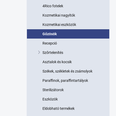
p
4Rico fotelek
a
n
Kozmetikai nagyítók
e
l
Kozmetikai eszközök
Gőzösök
Recepció
Szőrtelenítés
Asztalok és kocsik
Székek, székletek és zsámolyok
Paraffinok, paraffintartályok
Sterilizátorok
Eszközök
Eldobható termékek