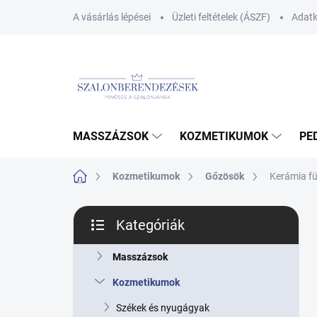
Ugrás
A vásárlás lépései
Üzleti feltételek (ÁSZF)
Adatk
a
fő
tartalomhoz
MASSZÁZSOK
KOZMETIKUMOK
PE
Kezdőlap
Kozmetikumok
Gőzösök
Kerámia f
O
Kategóriák
l
Kategóriák
d
átugrása
a
Masszázsok
l
Kozmetikumok
s
ó
Székek és nyugágyak