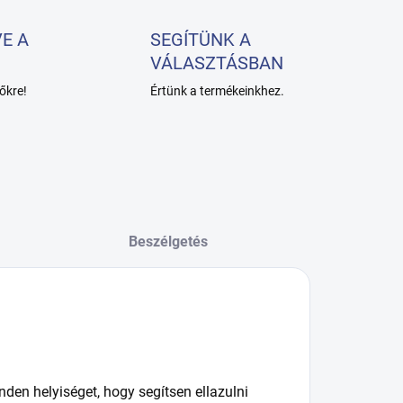
E A
SEGÍTÜNK A
VÁLASZTÁSBAN
őkre!
Értünk a termékeinkhez.
Beszélgetés
nden helyiséget, hogy segítsen ellazulni