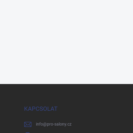
KAPCSOLAT
info
@
pro-salony.cz