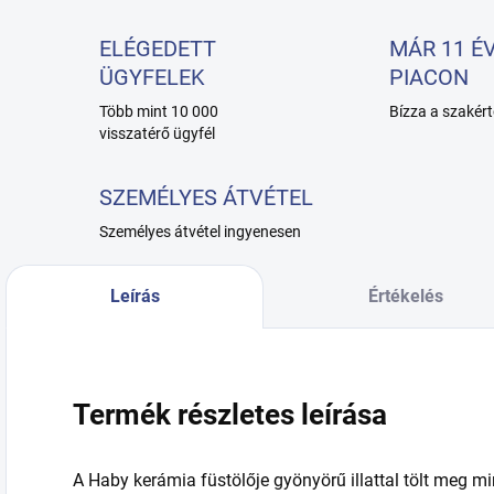
ELÉGEDETT
MÁR 11 ÉV
ÜGYFELEK
PIACON
Több mint 10 000
Bízza a szakért
visszatérő ügyfél
SZEMÉLYES ÁTVÉTEL
Személyes átvétel ingyenesen
Leírás
Értékelés
Termék részletes leírása
A Haby kerámia füstölője gyönyörű illattal tölt meg mi