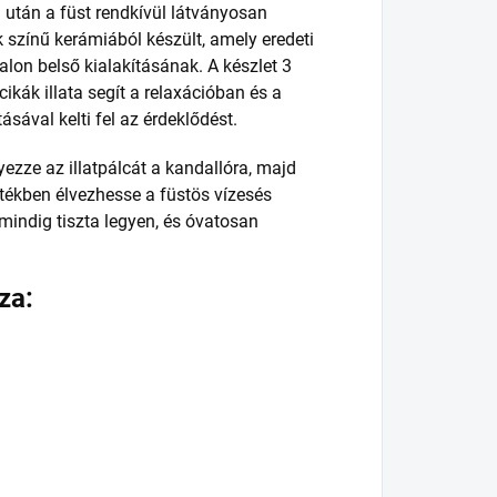
után a füst rendkívül látványosan
k színű kerámiából készült, amely eredeti
lon belső kialakításának. A készlet 3
ikák illata segít a relaxációban és a
sával kelti fel az érdeklődést.
ezze az illatpálcát a kandallóra, majd
rtékben élvezhesse a füstös vízesés
 mindig tiszta legyen, és óvatosan
za: