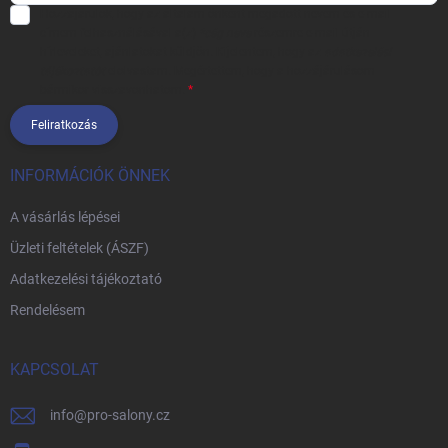
Hozzájárulok, hogy az általam önként megadott nevem és e-mail
címem felhasználásával a(z)
*cég neve
részemre e-mail útján
hírleveleket, ajánlatokat küldjön. Kijelentem, hogy az
adatkezelési
tájékoztatót
elolvastam. Megértettem, hogy a hozzájárulásom
bármikor visszavonhatom.
Feliratkozás
INFORMÁCIÓK ÖNNEK
A vásárlás lépései
Üzleti feltételek (ÁSZF)
Adatkezelési tájékoztató
Rendelésem
KAPCSOLAT
info
@
pro-salony.cz