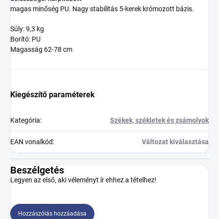
magas minőség
PU
.
Nagy stabilitás
5
-
kerek
krómozott
bázis
.
Súly: 9,3 kg
Borító: PU
Magasság 62-78 cm
Kiegészítő paraméterek
Kategória
:
Székek, székletek és zsámolyok
EAN vonalkód
:
Változat kiválasztása
Beszélgetés
Legyen az első, aki véleményt ír ehhez a tételhez!
Hozzászólás hozzáadása