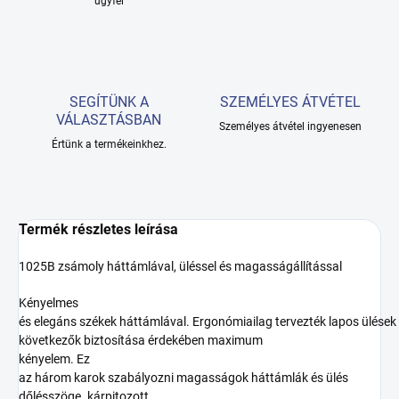
ügyfél
SEGÍTÜNK A
SZEMÉLYES ÁTVÉTEL
VÁLASZTÁSBAN
Személyes átvétel ingyenesen
Értünk a termékeinkhez.
Termék részletes leírása
1025B zsámoly háttámlával, üléssel és magasságállítással
Kényelmes
és
elegáns
székek
háttámlával
.
Ergonómiailag
tervezték
lapos
ülések
következők biztosítása érdekében
maximum
kényelem
.
Ez
az
három
karok
szabályozni
magasságok
háttámlák és
ülés
dőlésszöge
.
kárpitozott