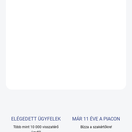
VÁRHATÓ KÉZBESÍTÉS:
VÁLTOZAT
KIVÁLASZTÁSA
−
+
Hozzáadás a kosárhoz
Szék, szék 1025B háttámlával, ülőfelülettel és magasságállítással
RÉSZLETES INFORMÁCIÓ
KÉRDÉS
ELÉGEDETT ÜGYFELEK
MÁR 11 ÉVE A PIACON
Több mint 10 000 visszatérő
Bízza a szakértőkre!