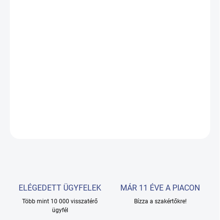
19.08.2026
−
+
Hozzáadás a kosárhoz
4 motoros elektromos kozmetikai szék. Teljes elektromos állítás
(magasság, lábak, háttámla és ülésdőlés). Karfák gyors
eltávolítási lehetőséggel. Környezetbarát bőr huzat.
RÉSZLETES INFORMÁCIÓ
KÉRDÉS
ELÉGEDETT ÜGYFELEK
MÁR 11 ÉVE A PIACON
Több mint 10 000 visszatérő
Bízza a szakértőkre!
ügyfél