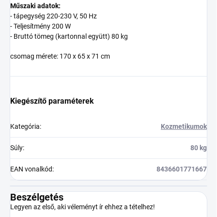
Műszaki adatok:
- tápegység 220-230 V, 50 Hz
- Teljesítmény 200 W
- Bruttó tömeg (kartonnal együtt) 80 kg
csomag mérete: 170 x 65 x 71 cm
Kiegészítő paraméterek
Kategória
:
Kozmetikumok
Súly
:
80 kg
EAN vonalkód
:
8436601771667
Beszélgetés
Legyen az első, aki véleményt ír ehhez a tételhez!