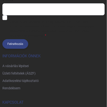
Hozzájárulok, hogy az általam önként megadott nevem és e-mail
címem felhasználásával a(z)
*cég neve
részemre e-mail útján
hírleveleket, ajánlatokat küldjön. Kijelentem, hogy az
adatkezelési
tájékoztatót
elolvastam. Megértettem, hogy a hozzájárulásom
bármikor visszavonhatom.
Feliratkozás
INFORMÁCIÓK ÖNNEK
A vásárlás lépései
Üzleti feltételek (ÁSZF)
Adatkezelési tájékoztató
Rendelésem
KAPCSOLAT