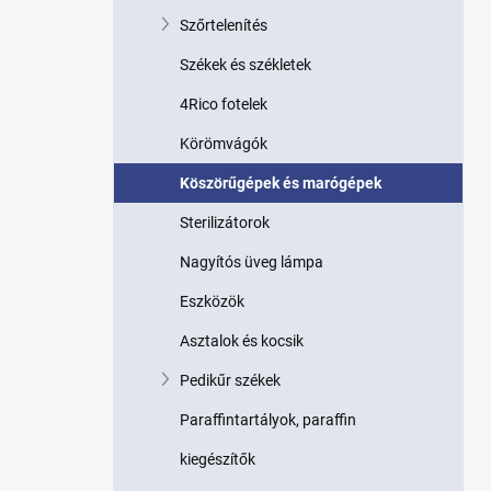
p
Szőrtelenítés
a
n
Székek és székletek
e
l
4Rico fotelek
Körömvágók
Köszörűgépek és marógépek
Sterilizátorok
Nagyítós üveg lámpa
Eszközök
Asztalok és kocsik
Pedikűr székek
Paraffintartályok, paraffin
kiegészítők