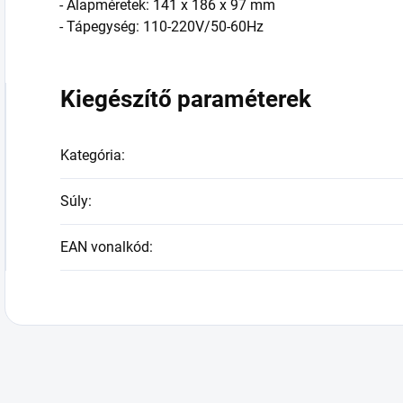
- Alapméretek: 141 x 186 x 97 mm
- Tápegység: 110-220V/50-60Hz
Kiegészítő paraméterek
Kategória
:
Súly
:
EAN vonalkód
: