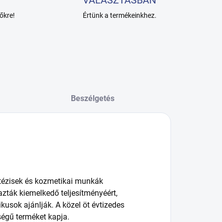
VÁLASZTÁSBAN
őkre!
Értünk a termékeinkhez.
Beszélgetés
tézisek és kozmetikai munkák
zták kiemelkedő teljesítményéért,
kusok ajánlják. A közel öt évtizedes
égű terméket kapja.