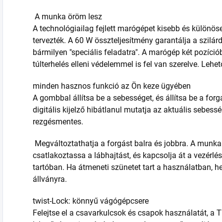
A munka öröm lesz
A technológiailag fejlett marógépet kisebb és külön
tervezték. A 60 W összteljesítmény garantálja a szilá
bármilyen "speciális feladatra". A marógép két pozíció
túlterhelés elleni védelemmel is fel van szerelve. Lehe
minden hasznos funkció az Ön keze ügyében
A gombbal állítsa be a sebességet, és állítsa be a forg
digitális kijelző hibátlanul mutatja az aktuális sebess
rezgésmentes.
Megváltoztathatja a forgást balra és jobbra. A munk
csatlakoztassa a lábhajtást, és kapcsolja át a vezérlé
tartóban. Ha átmeneti szünetet tart a használatban, hel
állványra.
twist-Lock: könnyű vágógépcsere
Felejtse el a csavarkulcsok és csapok használatát, 