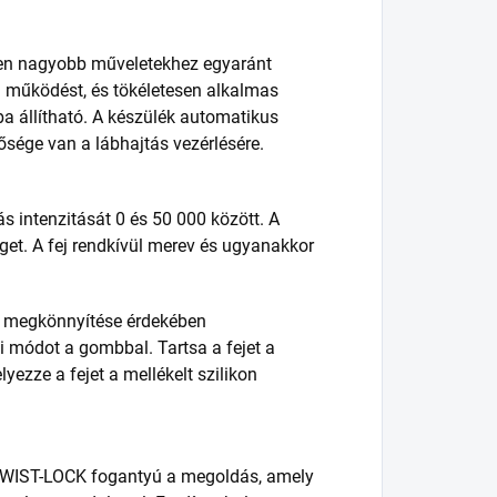
ösen nagyobb műveletekhez egyaránt
rd működést, és tökéletesen alkalmas
ba állítható. A készülék automatikus
tősége van a lábhajtás vezérlésére.
ás intenzitását 0 és 50 000 között. A
éget. A fej rendkívül merev és ugyanakkor
a megkönnyítése érdekében
si módot a gombbal. Tartsa a fejet a
yezze a fejet a mellékelt szilikon
a TWIST-LOCK fogantyú a megoldás, amely