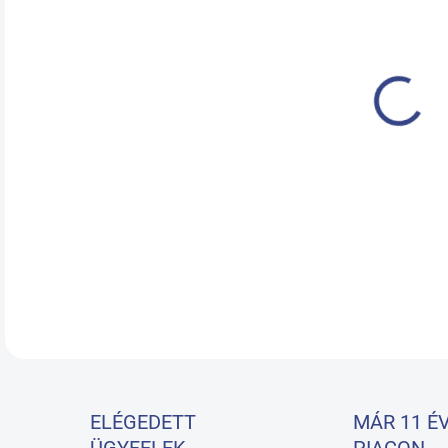
KÉZ
19.
A ko
kozm
RÉSZ
ELÉGEDETT
MÁR 11 ÉV