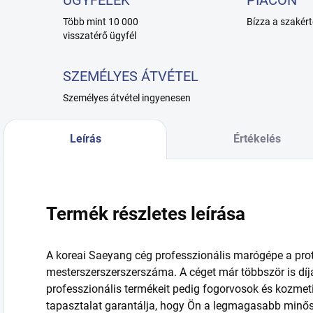
ÜGYFELEK
PIACON
Több mint 10 000
Bízza a szakért
visszatérő ügyfél
SZEMÉLYES ÁTVÉTEL
Személyes átvétel ingyenesen
Leírás
Értékelés
Termék részletes leírása
A koreai Saeyang cég professzionális marógépe a pro
mesterszerszerszerszáma. A céget már többször is díja
professzionális termékeit pedig fogorvosok és kozmeti
tapasztalat garantálja, hogy Ön a legmagasabb minős