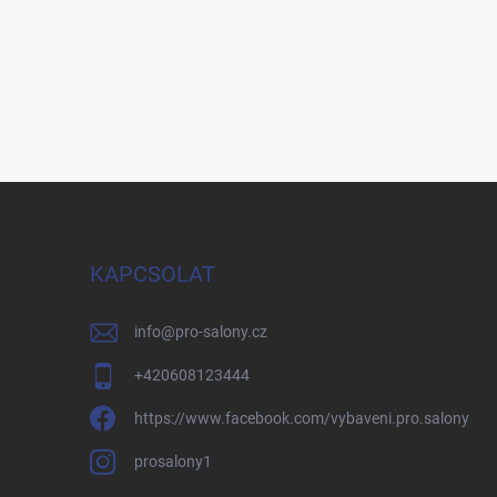
KAPCSOLAT
info
@
pro-salony.cz
+420608123444
https://www.facebook.com/vybaveni.pro.salony
prosalony1