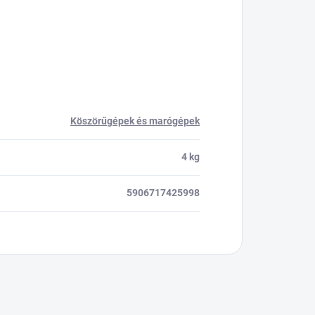
Köszörűgépek és marógépek
4 kg
5906717425998