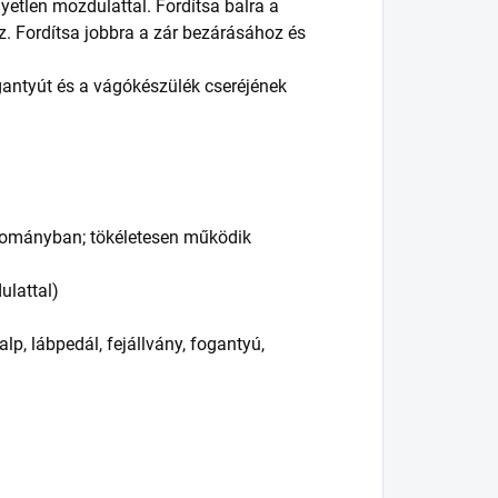
yetlen mozdulattal. Fordítsa balra a
z. Fordítsa jobbra a zár bezárásához és
ogantyút és a vágókészülék cseréjének
tományban; tökéletesen működik
ulattal)
lp, lábpedál, fejállvány, fogantyú,