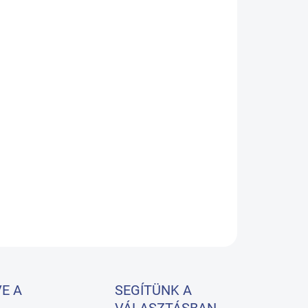
BESÍTÉS:
08.2026
−
+
Hozzáadás a kosárhoz
reai Saeyang cég professzionális marógépe a protézisek és
etikai munkák mesterszerszerszerszáma.
LETES INFORMÁCIÓ
KÉRDÉS
E A
SEGÍTÜNK A