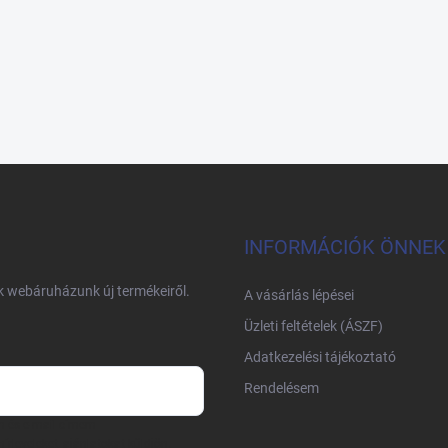
INFORMÁCIÓK ÖNNEK
nk webáruházunk új termékeiről.
A vásárlás lépései
Üzleti feltételek (ÁSZF)
Adatkezelési tájékoztató
Rendelésem
m és e-mail címem
írleveleket, ajánlatokat küldjön.