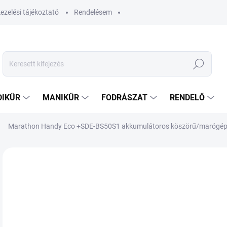
ezelési tájékoztató
Rendelésem
Keresés
DIKŰR
MANIKŰR
FODRÁSZAT
RENDELŐ
Marathon Handy Eco +SDE-BS50S1 akkumulátoros köszörű/marógé
Nincs értékelés
Ugrás az értékeléshez
MÁRKA:
SAEYANG
30
241
Egys
RA
VÁR