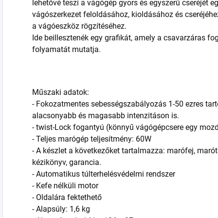
lehetővé teszi a vágógép gyors és egyszerű cseréjét eg
vágószerkezet feloldásához, kioldásához és cseréjéhe
a vágóeszköz rögzítéséhez.
Ide beillesztenék egy grafikát, amely a csavarzáras f
folyamatát mutatja.
Műszaki adatok:
- Fokozatmentes sebességszabályozás 1-50 ezres tar
alacsonyabb és magasabb intenzitáson is.
- twist-Lock fogantyú (könnyű vágógépcsere egy mozd
- Teljes marógép teljesítmény: 60W
- A készlet a következőket tartalmazza: marófej, maróta
kézikönyv, garancia.
- Automatikus túlterhelésvédelmi rendszer
- Kefe nélküli motor
- Oldalára fektethető
- Alapsúly: 1,6 kg