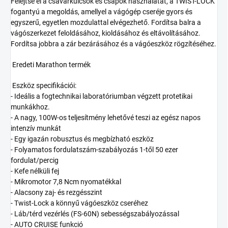
Felejtse el a csavarkulcsok és csapok használatát, a TWIST-LOCK
fogantyú a megoldás, amellyel a vágógép cseréje gyors és
egyszerű, egyetlen mozdulattal elvégezhető. Fordítsa balra a
vágószerkezet feloldásához, kioldásához és eltávolításához.
Fordítsa jobbra a zár bezárásához és a vágóeszköz rögzítéséhez.
Eredeti Marathon termék
Eszköz specifikációi:
- Ideális a fogtechnikai laboratóriumban végzett protetikai
munkákhoz.
- A nagy, 100W-os teljesítmény lehetővé teszi az egész napos
intenzív munkát
- Egy igazán robusztus és megbízható eszköz
- Folyamatos fordulatszám-szabályozás 1-től 50 ezer
fordulat/percig
- Kefe nélküli fej
- Mikromotor 7,8 Ncm nyomatékkal
- Alacsony zaj- és rezgésszint
- Twist-Lock a könnyű vágóeszköz cseréhez
- Láb/térd vezérlés (FS-60N) sebességszabályozással
- AUTO CRUISE funkció