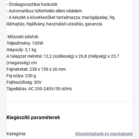
- Öndiagnosztikai funkciók
- Automatikus túlterhelés elleni védelem
- A készlet a következőket tartalmazza: marógépalap, fej,
lábhajtás, fejállvány, használati utasítás, garancia.
Műszaki adatok:
Teljesítmény: 100W
Alapsúly: 3,1 kg
A talapzat méretei: 12,2 (szélesség) x 26,8 (mélység) x 23,7
(magasság) cm
Fejméretek: 238 x 159 x 26 mm
Fej súlya: 230 g
Fejfeszültség: 30V
Tápellátás: AC 200-240V/50-60Hz
Kiegészítő paraméterek
Kategória
:
Köszörűgépek és marógépek