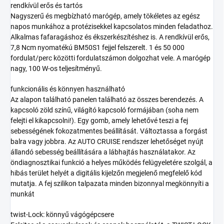
rendkívül erős és tartós
Nagyszerű és megbízható marógép, amely tökéletes az egész
napos munkához a protézisekkel kapcsolatos minden feladathoz.
Alkalmas fafaragáshoz és ékszerkészítéshez is. A rendkívül erős,
7,8 Ncm nyomatékú BM50S1 fejjel felszerelt. 1 és 50 000
fordulat/perc közötti fordulatszámon dolgozhat vele. A marógép
nagy, 100 W-os teljesítményű.
funkcionális és könnyen használható
Az alapon található panelen található az összes berendezés. A
kapcsoló zöld színű, világító kapcsoló formájában (soha nem
felejti el kikapcsolni!). Egy gomb, amely lehetővé teszi a fej
sebességének fokozatmentes beállítását. Változtassa a forgást
balra vagy jobbra. Az AUTO CRUISE rendszer lehetőséget nyújt
állandó sebesség beállítására a lábhajtás használatakor. Az
öndiagnosztikai funkció a helyes működés felügyeletére szolgál, a
hibás terület helyét a digitális kijelzőn megjelenő megfelelő kód
mutatja. A fej szilikon talpazata minden bizonnyal megkönnyíti a
munkát
twist-Lock: könnyű vágógépcsere