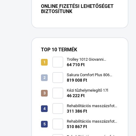
ONLINE FIZETÉSI LEHETŐSÉGET
BIZTOSÍTUNK
TOP 10 TERMÉK
Trolley 1012 Giovanni
kozmetikai asztal
64 710 Ft
Sakura Comfort Plus 806
masszázsfotel
819 008 Ft
Kézi tűzhelymelegítő 17l
46 222 Ft
Rehabilitációs masszázsfotel
KSR kézikönyv
311 386 Ft
Rehabilitációs masszázsfotel
KSR H hidraulikus
510 867 Ft