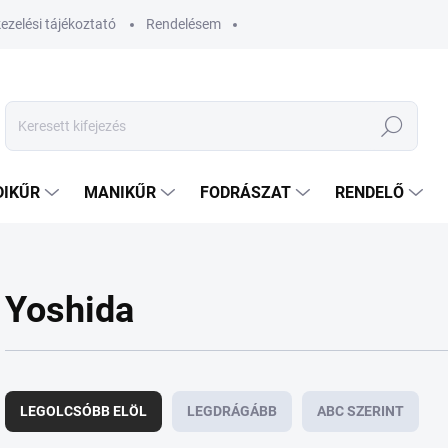
ezelési tájékoztató
Rendelésem
Keresés
DIKŰR
MANIKŰR
FODRÁSZAT
RENDELŐ
Yoshida
T
e
LEGOLCSÓBB ELÖL
LEGDRÁGÁBB
ABC SZERINT
r
m