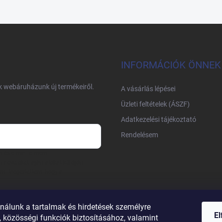
INFORMÁCIÓK ÖNNEK
nk webáruházunk új termékeiről.
A vásárlás lépései
Üzleti feltételek (ÁSZF)
Adatkezelési tájékoztató
Rendelésem
m és e-mail címem
írleveleket, ajánlatokat küldjön.
am. Megértettem, hogy a
nálunk a tartalmak és hirdetések személyre
E
 közösségi funkciók biztosításához, valamint