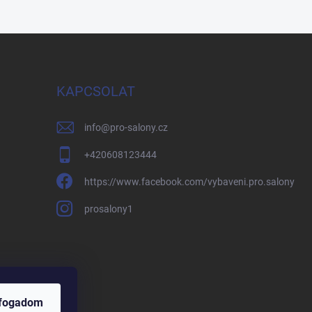
KAPCSOLAT
info
@
pro-salony.cz
+420608123444
https://www.facebook.com/vybaveni.pro.salony
prosalony1
lfogadom