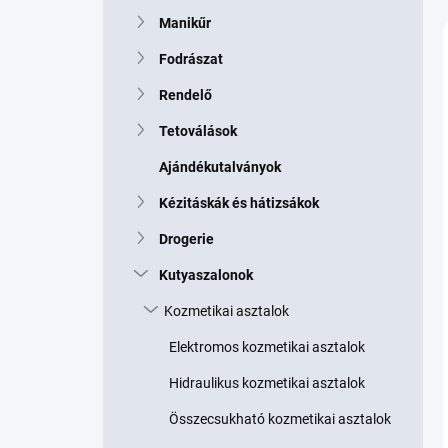
p
Manikűr
a
n
Fodrászat
e
l
Rendelő
Tetoválások
Ajándékutalványok
Kézitáskák és hátizsákok
Drogerie
Kutyaszalonok
Kozmetikai asztalok
Elektromos kozmetikai asztalok
Hidraulikus kozmetikai asztalok
Összecsukható kozmetikai asztalok